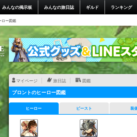
みんなの掲示板
みんなの旅日誌
ギルド
ランキング
ーロー図鑑
マイページ
旅日誌
図鑑
ブロントのヒーロー図鑑
ヒーロー
ビースト
装