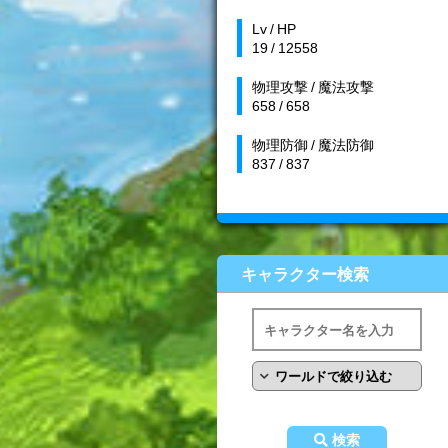
Lv / HP
19 / 12558
物理攻撃 / 魔法攻撃
658 / 658
物理防御 / 魔法防御
837 / 837
キャラクター検索
検索