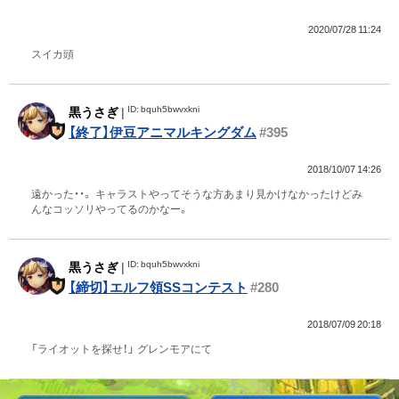
2020/07/28 11:24
スイカ頭
ID: bquh5bwvxkni
黒うさぎ
|
【終了】伊豆アニマルキングダム
#395
2018/10/07 14:26
遠かった・・。 キャラストやってそうな方あまり見かけなかったけどみ
んなコッソリやってるのかなー。
ID: bquh5bwvxkni
黒うさぎ
|
【締切】エルフ領SSコンテスト
#280
2018/07/09 20:18
「ライオットを探せ！」 グレンモアにて