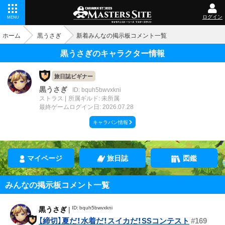
ログイン
MENU
ホーム
黒うさぎ
新着みんなの掲示板コメント一覧
黒うさぎのキャラクター情報
旅日誌ビギナー
黒うさぎ
ID: bquh5bwvxkni
ストラス
所属ギルド: 未所属
最終ゲームログイン日: 2026.07.28
キャラバン情報
マイページ
旅日誌
図鑑
みんなの掲示板コメント一覧
ID: bquh5bwvxkni
黒うさぎ
|
【締切】夏だ！水着だ！スイカだ！SSコンテスト
#169