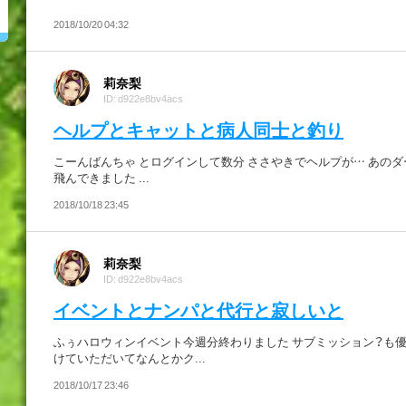
2018/10/20 04:32
莉奈梨
ID: d922e8bv4acs
ヘルプとキャットと病人同士と釣り
こーんばんちゃ とログインして数分 ささやきでヘルプが… あの
飛んできました ...
2018/10/18 23:45
莉奈梨
ID: d922e8bv4acs
イベントとナンパと代行と寂しいと
ふぅハロウィンイベント今週分終わりました サブミッション？も
けていただいてなんとかク...
2018/10/17 23:46