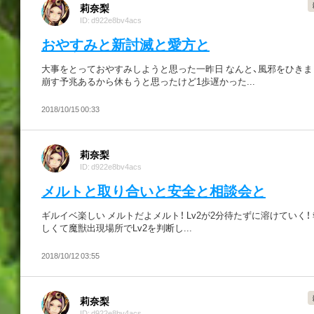
莉奈梨
ID: d922e8bv4acs
おやすみと新討滅と愛方と
大事をとっておやすみしようと思った一昨日 なんと、風邪をひきま
崩す予兆あるから休もうと思ったけど1歩遅かった...
2018/10/15 00:33
莉奈梨
ID: d922e8bv4acs
メルトと取り合いと安全と相談会と
ギルイベ楽しい メルトだよメルト！ Lv2が2分待たずに溶けていく！
しくて魔獣出現場所でLv2を判断し...
2018/10/12 03:55
莉奈梨
ID: d922e8bv4acs