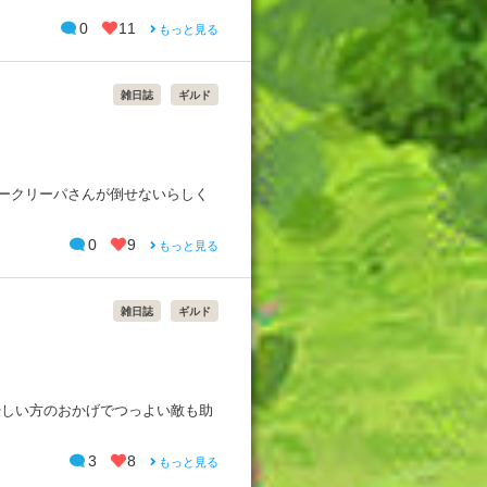
0
11
もっと見る
雑日誌
ギルド
ダークリーパさんが倒せないらしく
0
9
もっと見る
雑日誌
ギルド
優しい方のおかげでつっよい敵も助
3
8
もっと見る