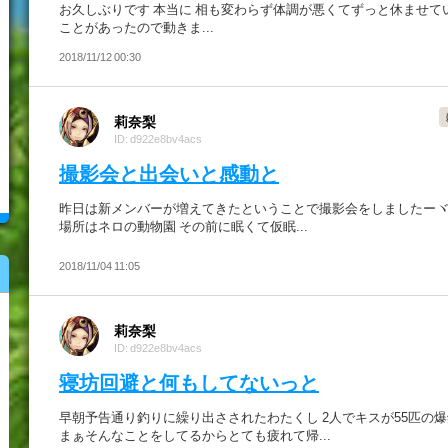
お久しぶりです 本当に 相も変わらず体調が悪くてずっと休ませて
ことがあったので動きま...
2018/11/12 00:30
莉奈梨
ID: d922e8bv4acs
撮影会と出会いと感動と
昨日は新メンバーが増えてきたということで撮影会をしましたーヾ(*'ω
場所はネロの動物園 その前に眠くて仮眠...
2018/11/04 11:05
莉奈梨
ID: d922e8bv4acs
寝坊回避と何もしてないっと
早朝予告通り釣りに繰り出さされたわたくし 2人でキスが55匹の
まぁそんなことをしてるからとても疲れて帰...