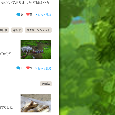
いただいておりました 本日はやる
5
9
もっと見る
雑日誌
ギルド
スクリーンショット
'*)ﾉﾞ
1
9
もっと見る
雑日誌
爆釣でした