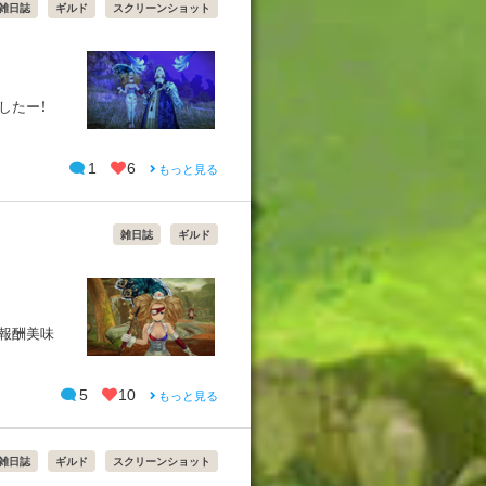
雑日誌
ギルド
スクリーンショット
したー！
1
6
もっと見る
雑日誌
ギルド
 報酬美味
5
10
もっと見る
雑日誌
ギルド
スクリーンショット