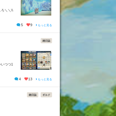
ろ＼＼\\
5
9
もっと見る
雑日誌
いつつ1
4
13
もっと見る
雑日誌
ギルド