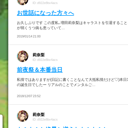
ID: d922e8bv4acs
お世話になった方々へ
お久しぶりです この度私、増田莉奈梨はキャラストを引退すること
が弱くうつ病も患っていて...
2019/01/14 21:00
莉奈梨
ID: d922e8bv4acs
前夜祭＆本番当日
私情ではありますが(日記に書くことなんて大抵私情だけど♡)本日12/
の誕生日でしたー リアルのことでメンタルご...
2018/12/07 23:52
莉奈梨
ID: d922e8bv4acs