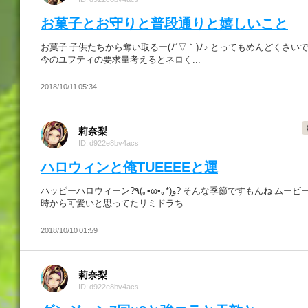
お菓子とお守りと普段通りと嬉しいこと
お菓子 子供たちから奪い取るー(ﾉ´▽｀)ﾉ♪ とってもめんどくさいで
今のユフティの要求量考えるとネロく...
2018/10/11 05:34
莉奈梨
ID: d922e8bv4acs
ハロウィンと俺TUEEEEと運
ハッピーハロウィーン?٩(｡•ω•｡*)و? そんな季節ですもんね ムービーを見た
時から可愛いと思ってたリミドラち...
2018/10/10 01:59
莉奈梨
ID: d922e8bv4acs