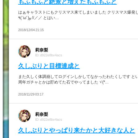
もふもふと絶景と増えたもふもふと
はぁキャラストにもクリスマス来てしまいました クリスマス爆発し
٩( 'ω' )و //／／ とはい...
2018/12/04 21:15
莉奈梨
ID: d922e8bv4acs
久しぶりと目標達成と
また久しく体調崩してログインしかしてなかったわたくしです とい
周年ガチャとかは貯めてた石でやってましたヾ(*...
2018/11/29 03:17
莉奈梨
ID: d922e8bv4acs
久しぶりとやっぱり来たかと大好きな人と