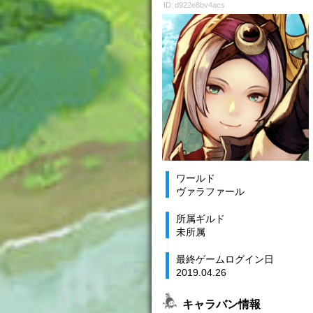
ID: d922e8bv4acs
ワールド
ヴァラファール
所属ギルド
未所属
最終ゲームログイン日
2019.04.26
キャラバン情報