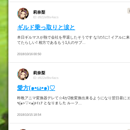
莉奈梨
ID: d922e8bv4acs
ギルド乗っ取りと涙と
本日ギルマスが熱で会社を早退したそうです な！の！に！ イアルに
てたらしい！ 相方であるもう1人のサブ...
2018/10/16 00:50
莉奈梨
ID: d922e8bv4acs
愛方(๑•ω•๑)♡
昨晩アニマ変換器デレて☆4が2枚変換出来るようになり翌日昼に
٩(๑>▽<๑)۶ｲｪｱ となりました ルーフ...
2018/10/15 18:54