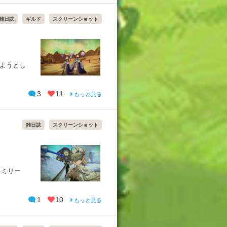
雑日誌
ギルド
スクリーンショット
来ようとし
3
11
もっと見る
雑日誌
スクリーンショット
エミリー
1
10
もっと見る