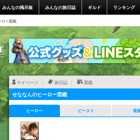
みんなの掲示板
みんなの旅日誌
ギルド
ランキング
ーロー図鑑
マイページ
旅日誌
図鑑
せななんのヒーロー図鑑
ヒーロー
ビースト
装