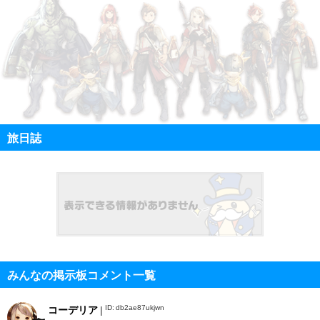
旅日誌
みんなの掲示板コメント一覧
ID: db2ae87ukjwn
コーデリア
|