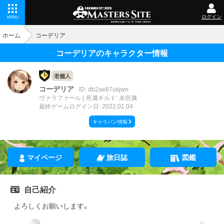
ログイン
MENU
ホーム
コーデリア
コーデリアのキャラクター情報
老舗人
コーデリア
ID: db2ae87ukjwn
ヴァラファール
所属ギルド: 未所属
最終ゲームログイン日: 2022.01.04
キャラバン情報
マイページ
旅日誌
図鑑
自己紹介
よろしくお願いします。