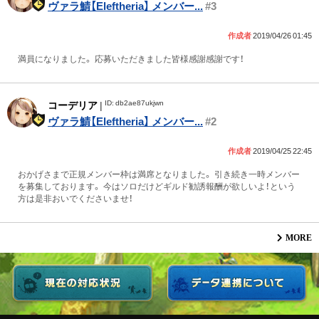
ヴァラ鯖【Eleftheria】 メンバー...
#3
作成者
2019/04/26 01:45
満員になりました。 応募いただきました皆様感謝感謝です！
ID: db2ae87ukjwn
コーデリア
|
ヴァラ鯖【Eleftheria】 メンバー...
#2
作成者
2019/04/25 22:45
おかげさまで正規メンバー枠は満席となりました。 引き続き一時メンバー
を募集しております。 今はソロだけどギルド勧誘報酬が欲しいよ！という
方は是非おいでくださいませ！
MORE