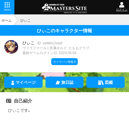
ログイン
MENU
ホーム
ひぃこ
ひぃこのキャラクター情報
ひぃこ
ID: va9k6c2vqiif
ヴァラファール
所属ギルド: たももクラブ
最終ゲームログイン日: 2024.05.04
キャラバン情報
マイページ
旅日誌
図鑑
自己紹介
ひぃこです。