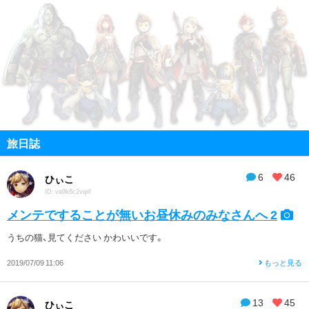
旅日誌
6
46
ひぃこ
ID: va9k6c2vqiif
メンテですることが無いお昼休みのみなさんへ 2
うちの猫、見てください かわいいです。
2019/07/09 11:06
もっと見る
13
45
ひぃこ