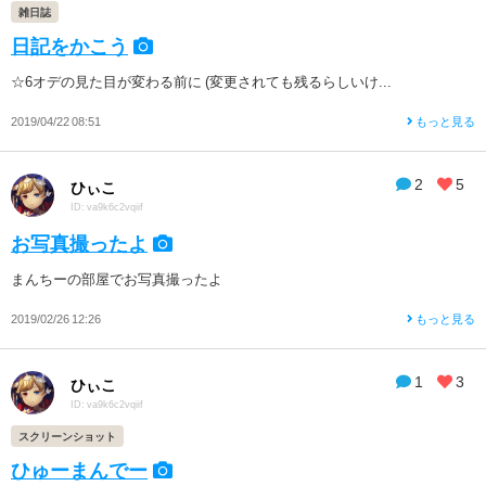
雑日誌
日記をかこう
☆6オデの見た目が変わる前に (変更されても残るらしいけ...
2019/04/22 08:51
もっと見る
2
5
ひぃこ
ID: va9k6c2vqiif
お写真撮ったよ
まんちーの部屋でお写真撮ったよ
2019/02/26 12:26
もっと見る
1
3
ひぃこ
ID: va9k6c2vqiif
スクリーンショット
ひゅーまんでー