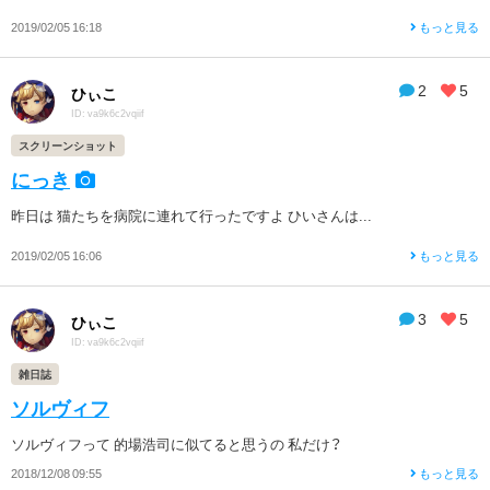
2019/02/05 16:18
もっと見る
2
5
ひぃこ
ID: va9k6c2vqiif
スクリーンショット
にっき
昨日は 猫たちを病院に連れて行ったですよ ひいさんは...
2019/02/05 16:06
もっと見る
3
5
ひぃこ
ID: va9k6c2vqiif
雑日誌
ソルヴィフ
ソルヴィフって 的場浩司に似てると思うの 私だけ？
2018/12/08 09:55
もっと見る