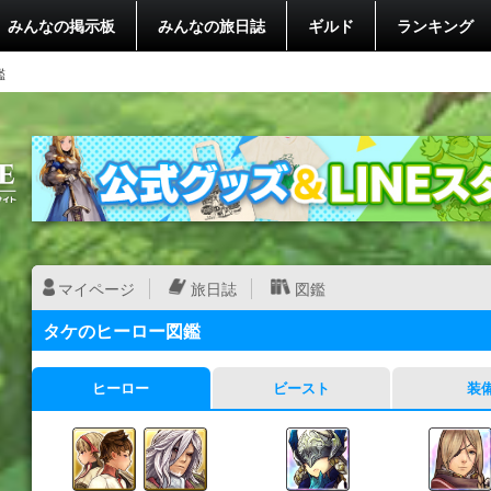
みんなの掲示板
みんなの旅日誌
ギルド
ランキング
鑑
マイページ
旅日誌
図鑑
タケのヒーロー図鑑
ヒーロー
ビースト
装