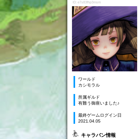
ID: e7s83fhp3msm
ワールド
カシモラル
所属ギルド
有難う御座いました♪
最終ゲームログイン日
2021.04.05
キャラバン情報