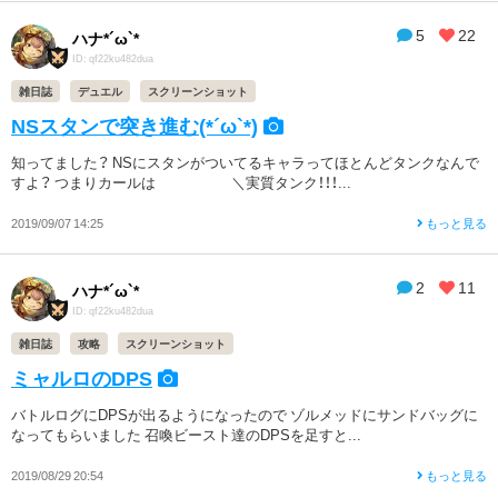
5
22
ハナ*´ω`*
ID: qf22ku482dua
雑日誌
デュエル
スクリーンショット
NSスタンで突き進む(*´ω`*)
知ってました？ NSにスタンがついてるキャラってほとんどタンクなんで
すよ？ つまりカールは ＼実質タンク！！！...
2019/09/07 14:25
もっと見る
2
11
ハナ*´ω`*
ID: qf22ku482dua
雑日誌
攻略
スクリーンショット
ミャルロのDPS
バトルログにDPSが出るようになったので ゾルメッドにサンドバッグに
なってもらいました 召喚ビースト達のDPSを足すと...
2019/08/29 20:54
もっと見る