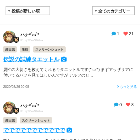
1
21
ハナ*´ω`*
ID: qf22ku482dua
雑日誌
攻略
スクリーンショット
伝説の試練タエットル
属性の大切さを教えてくれるキタエットルです(*´ω`*) まずアッザリアに
付いてるバフを見てほしいんですが アルフのせ...
2020/03/26 20:08
もっと見る
0
8
ハナ*´ω`*
ID: qf22ku482dua
雑日誌
スクリーンショット
ででででででででででで