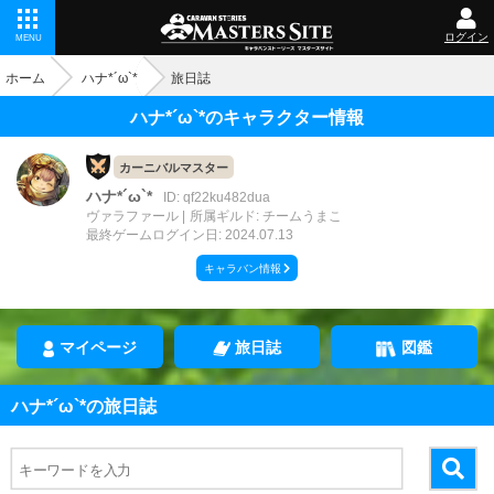
ログイン
MENU
ホーム
ハナ*´ω`*
旅日誌
ハナ*´ω`*のキャラクター情報
カーニバルマスター
ハナ*´ω`*
ID: qf22ku482dua
ヴァラファール
所属ギルド: チームうまこ
最終ゲームログイン日: 2024.07.13
キャラバン情報
マイページ
旅日誌
図鑑
ハナ*´ω`*の旅日誌