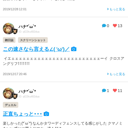
2019/12/28 12:01
もっと見る
0
13
ハナ*´ω`*
ID: qf22ku482dua
雑日誌
スクリーンショット
この速さなら言える∠( 'ω')／
イエェェェェェェェェェェェェェェェェェェェェェェェェーイ クロスア
ングリフ！！！！！！！
2019/12/17 20:46
もっと見る
1
11
ハナ*´ω`*
ID: qf22ku482dua
デュエル
正直ちょっと・・・
楽しかった(*´ω`*) なんかタワーディフェンスしてる感じがした クマノミ