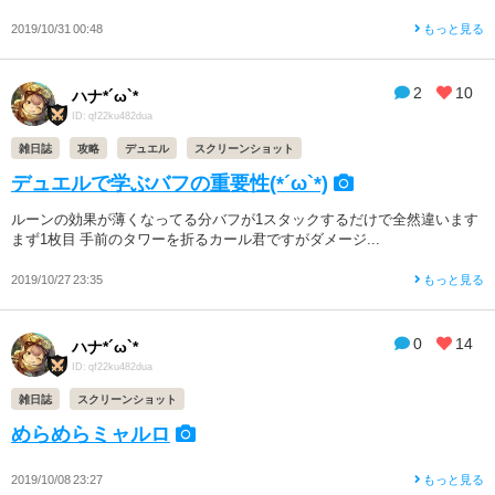
2019/10/31 00:48
もっと見る
2
10
ハナ*´ω`*
ID: qf22ku482dua
雑日誌
攻略
デュエル
スクリーンショット
デュエルで学ぶバフの重要性(*´ω`*)
ルーンの効果が薄くなってる分バフが1スタックするだけで全然違います
まず1枚目 手前のタワーを折るカール君ですがダメージ...
2019/10/27 23:35
もっと見る
0
14
ハナ*´ω`*
ID: qf22ku482dua
雑日誌
スクリーンショット
めらめらミャルロ
2019/10/08 23:27
もっと見る