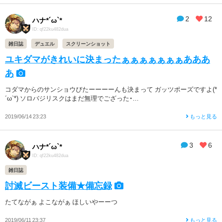
2
12
ハナ*´ω`*
ID: qf22ku482dua
雑日誌
デュエル
スクリーンショット
ユキダマがきれいに決まったぁぁぁぁぁぁぁあああ
あ
コダマからのサンショウびたーーーーんも決まって ガッツポーズですよ(*
´ω`*) ソロバジリスクはまだ無理でござった・...
2019/06/14 23:23
もっと見る
3
6
ハナ*´ω`*
ID: qf22ku482dua
雑日誌
討滅ビースト装備★備忘録
たてながぁ よこながぁ ほしいやーーつ
2019/06/11 23:37
もっと見る