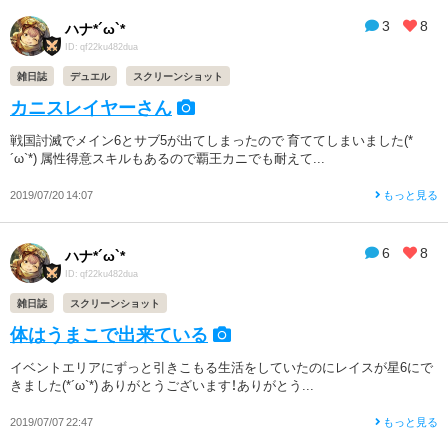
3
8
ハナ*´ω`*
ID: qf22ku482dua
雑日誌
デュエル
スクリーンショット
カニスレイヤーさん
戦国討滅でメイン6とサブ5が出てしまったので 育ててしまいました(*
´ω`*) 属性得意スキルもあるので覇王カニでも耐えて...
2019/07/20 14:07
もっと見る
6
8
ハナ*´ω`*
ID: qf22ku482dua
雑日誌
スクリーンショット
体はうまこで出来ている
イベントエリアにずっと引きこもる生活をしていたのにレイスが星6にで
きました(*´ω`*) ありがとうございます！ありがとう...
2019/07/07 22:47
もっと見る