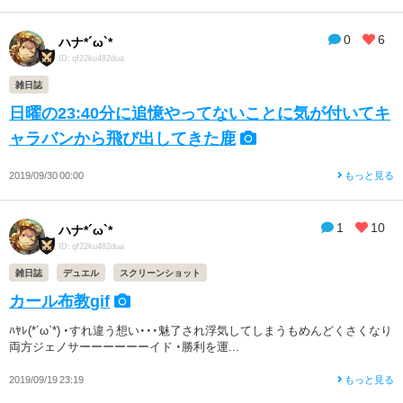
0
6
ハナ*´ω`*
ID: qf22ku482dua
雑日誌
日曜の23:40分に追憶やってないことに気が付いてキ
ャラバンから飛び出してきた鹿
2019/09/30 00:00
もっと見る
1
10
ハナ*´ω`*
ID: qf22ku482dua
雑日誌
デュエル
スクリーンショット
カール布教gif
ﾊﾔﾚ(*´ω`*) ・すれ違う想い・・・魅了され浮気してしまうもめんどくさくなり
両方ジェノサーーーーーーイド ・勝利を運...
2019/09/19 23:19
もっと見る