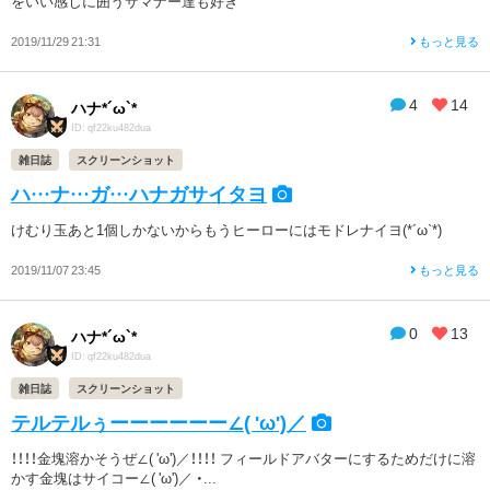
をいい感じに囲うサマナー達も好き
2019/11/29 21:31
もっと見る
4
14
ハナ*´ω`*
ID: qf22ku482dua
雑日誌
スクリーンショット
ハ…ナ…ガ…ハナガサイタヨ
けむり玉あと1個しかないからもうヒーローにはモドレナイヨ(*´ω`*)
2019/11/07 23:45
もっと見る
0
13
ハナ*´ω`*
ID: qf22ku482dua
雑日誌
スクリーンショット
テルテルぅーーーーーー∠( 'ω')／
！！！！金塊溶かそうぜ∠( 'ω')／！！！！ フィールドアバターにするためだけに溶
かす金塊はサイコー∠( 'ω')／ ・...