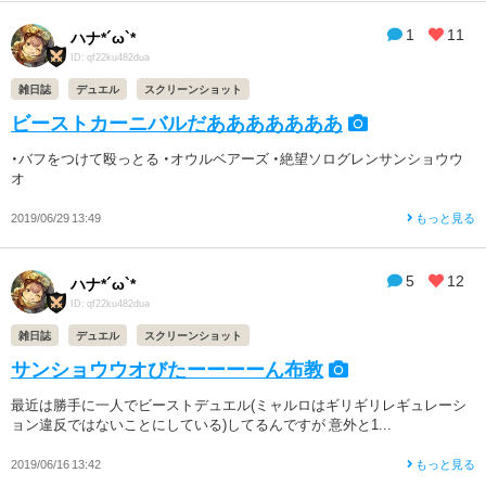
1
11
ハナ*´ω`*
ID: qf22ku482dua
雑日誌
デュエル
スクリーンショット
ビーストカーニバルだあああああああ
・バフをつけて殴っとる ・オウルベアーズ ・絶望ソログレンサンショウウ
オ
2019/06/29 13:49
もっと見る
5
12
ハナ*´ω`*
ID: qf22ku482dua
雑日誌
デュエル
スクリーンショット
サンショウウオびたーーーーん布教
最近は勝手に一人でビーストデュエル(ミャルロはギリギリレギュレーシ
ョン違反ではないことにしている)してるんですが 意外と1...
2019/06/16 13:42
もっと見る