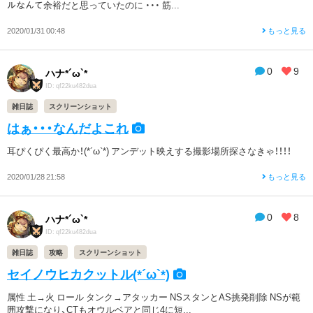
ルなんて余裕だと思っていたのに ・・・ 筋...
2020/01/31 00:48
もっと見る
0
9
ハナ*´ω`*
ID: qf22ku482dua
雑日誌
スクリーンショット
はぁ・・・なんだよこれ
耳ぴくぴく最高か！(*´ω`*) アンデット映えする撮影場所探さなきゃ！！！！
2020/01/28 21:58
もっと見る
0
8
ハナ*´ω`*
ID: qf22ku482dua
雑日誌
攻略
スクリーンショット
セイノウヒカクットル(*´ω`*)
属性 土→火 ロール タンク→アタッカー NSスタンとAS挑発削除 NSが範
囲攻撃になり、CTもオウルベアと同じ4に短...