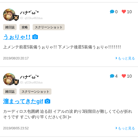
0
10
ハナ*´ω`*
ID: qf22ku482dua
雑日誌
攻略
スクリーンショット
うぉりゃ！！
上メンテ前星5装備うぉりゃ！！ 下メンテ後星5装備うぉりゃ！！！！！！！
2019/08/20 20:17
もっと見る
4
10
ハナ*´ω`*
ID: qf22ku482dua
雑日誌
スクリーンショット
溜まってきたgif
カーディロス包囲網 迫る顔 イアルの涙 釣り3段階目が難しくて心が折れ
そうです すごい釣り竿ください(:3ꇤ )=
2019/08/05 23:52
もっと見る