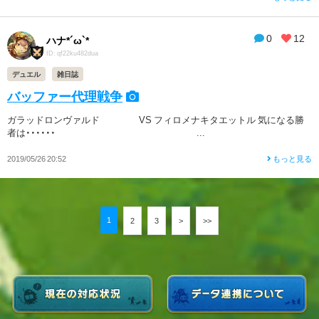
0
12
ハナ*´ω`*
ID: qf22ku482dua
デュエル
雑日誌
バッファー代理戦争
ガラッドロンヴァルド VS フィロメナキタエットル 気になる勝
者は・・・・・・ ...
2019/05/26 20:52
もっと見る
1
2
3
>
>>