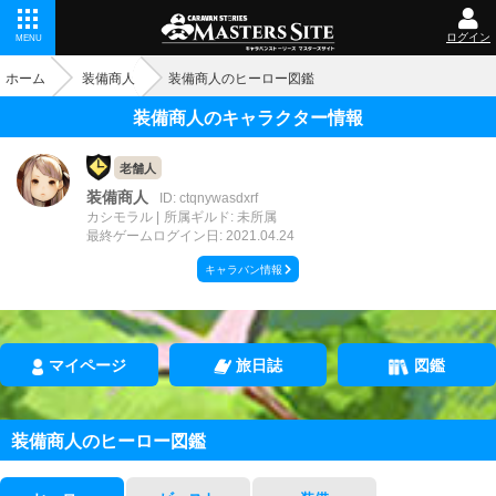
ログイン
MENU
ホーム
装備商人
装備商人のヒーロー図鑑
装備商人のキャラクター情報
老舗人
装備商人
ID: ctqnywasdxrf
カシモラル
所属ギルド: 未所属
最終ゲームログイン日: 2021.04.24
キャラバン情報
マイページ
旅日誌
図鑑
装備商人のヒーロー図鑑