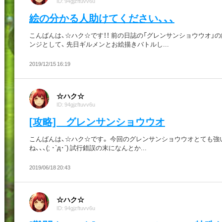
ID: 94gjzftuvv6u
絵の分かる人助けてください、、、
こんばんは、☆ハク☆です！！ 前の日誌の「グレンサンショウウオ」
ンジとして、 先日ギルメンとお絵描きバトルし...
2019/12/15 16:19
☆ハク☆
ID: 94gjzftuvv6u
[攻略] グレンサンショウウオ
こんばんは、☆ハク☆です。 今回のグレンサンショウウオとても強
ね、、、(; ･`д･´) 試行錯誤の末になんとか...
2019/06/18 20:43
☆ハク☆
ID: 94gjzftuvv6u