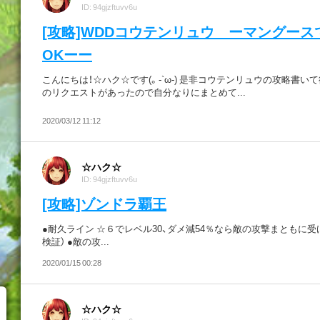
ID: 94gjzftuvv6u
[攻略]WDDコウテンリュウ ーマングース
OKーー
こんにちは！☆ハク☆です(。-`ω-) 是非コウテンリュウの攻略書い
のリクエストがあったので自分なりにまとめて...
2020/03/12 11:12
☆ハク☆
ID: 94gjzftuvv6u
[攻略]ゾンドラ覇王
●耐久ライン ☆６でレベル30、ダメ減54％なら敵の攻撃まともに
検証） ●敵の攻...
2020/01/15 00:28
☆ハク☆