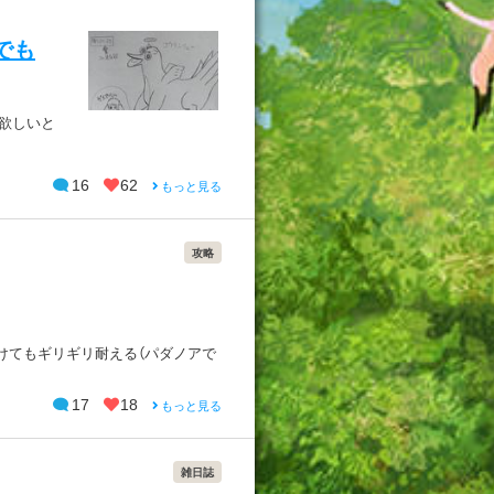
でも
て欲しいと
16
62
もっと見る
攻略
受けてもギリギリ耐える（パダノアで
17
18
もっと見る
雑日誌