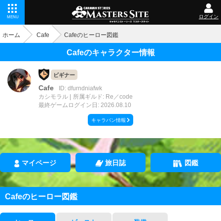
ログイン
MENU
ホーム
Cafe
Cafeのヒーロー図鑑
Cafeのキャラクター情報
ビギナー
Cafe
ID: dfurndniafwk
カシモラル
所属ギルド: Re／code
最終ゲームログイン日: 2026.08.10
キャラバン情報
マイページ
旅日誌
図鑑
Cafeのヒーロー図鑑