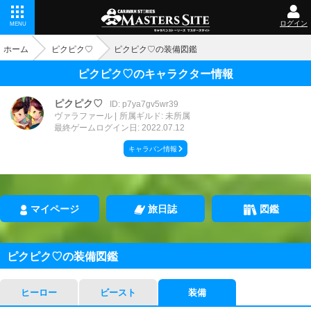
ログイン
MENU
ホーム
ピクピク♡
ピクピク♡の装備図鑑
ピクピク♡のキャラクター情報
ピクピク♡
ID: p7ya7gv5wr39
ヴァラファール
所属ギルド: 未所属
最終ゲームログイン日: 2022.07.12
キャラバン情報
マイページ
旅日誌
図鑑
ピクピク♡の装備図鑑
ヒーロー
ビースト
装備