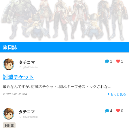
旅日誌
1
1
タチコマ
ID: g8vdfduhcizr
討滅チケット
最近なんですが、討滅のチケット、隠れキープ分ストックされな...
2022/05/25 23:04
もっと見る
4
0
タチコマ
ID: g8vdfduhcizr
雑日誌