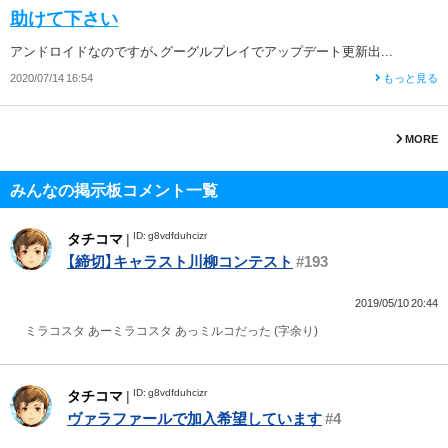
助けて下さい
アンドロイドなのですが、グーグルプレイでアップデート更新出...
2020/07/14 16:54
もっと見る
MORE
みんなの掲示板コメント一覧
ID: g8vdfduhcizr
タチコマ
|
【締切】キャラスト川柳コンテスト
#193
2019/05/10 20:44
ミラコスタ あーミラコスタ あっミルコだった (字余り)
ID: g8vdfduhcizr
タチコマ
|
ヴァラファールで加入希望しています
#4