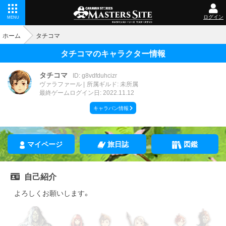
ログイン
MENU
ホーム
タチコマ
タチコマのキャラクター情報
タチコマ
ID: g8vdfduhcizr
ヴァラファール
所属ギルド: 未所属
最終ゲームログイン日: 2022.11.12
キャラバン情報
マイページ
旅日誌
図鑑
自己紹介
よろしくお願いします。