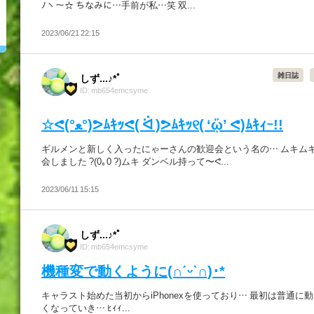
ﾉヽ～☆ ちなみに…手前が私…笑 双...
2023/06/21 22:15
雑日誌
しず...♪*ﾟ
ID: mb654emcsyme
☆ᕙ(°ﻌ°)ᕗﾑｷｯᕙ( ᐛ )ᕗﾑｷｯ୧( ‘ᾥ’ ᕙ)ﾑｷｨｰ!!
ギルメンと新しく入ったにゃーさんの歓迎会という名の… ムキム
会しました ?(0｡0 ?)ムキ ダンベル持って〜ᕙ...
2023/06/11 15:15
しず...♪*ﾟ
ID: mb654emcsyme
機種変で動くように(∩ˊᵕˋ∩)･*
キャラスト始めた当初からiPhonexを使っており… 最初は普通に
くなっていき… ﾋｨｨ...