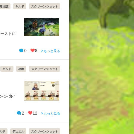
雑日誌
ギルド
スクリーンショット
ビーストに
0
8
もっと見る
ギルド
攻略
スクリーンショット
ω・d)イ
2
12
もっと見る
ルド
デュエル
スクリーンショット