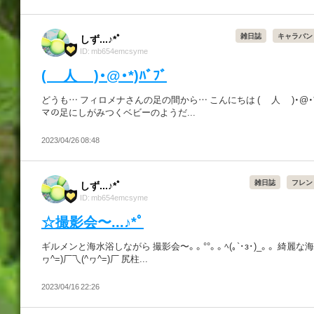
雑日誌
キャラバン
しず...♪*ﾟ
ID: mb654emcsyme
( 人 )・@・*)ﾊﾞﾌﾞ
どうも… フィロメナさんの足の間から… こんにちは ( 人 )・@・*)ﾊ
マの足にしがみつくベビーのようだ...
2023/04/26 08:48
雑日誌
フレン
しず...♪*ﾟ
ID: mb654emcsyme
☆撮影会〜...♪*ﾟ
ギルメンと海水浴しながら 撮影会〜。。°°。。ﾍ(｡`･з･)_。。 綺麗な海
ヮ^=)厂乁(^ヮ^=)厂 尻柱...
2023/04/16 22:26