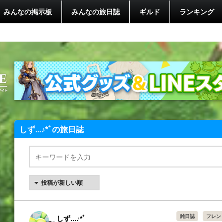
みんなの掲示板
みんなの旅日誌
ギルド
ランキング
しず...♪*ﾟの旅日誌
雑日誌
フレン
しず...♪*ﾟ