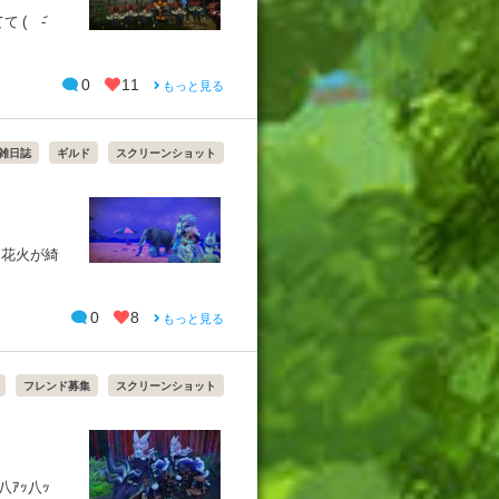
( -᷄
0
11
もっと見る
雑日誌
ギルド
スクリーンショット
0
8
もっと見る
フレンド募集
スクリーンショット
八ｱｯ八ｯ