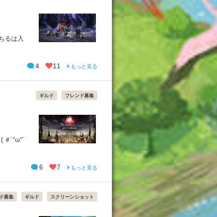
ちるは入
4
11
もっと見る
ギルド
フレンド募集
´°ω°`
6
7
もっと見る
ド募集
ギルド
スクリーンショット