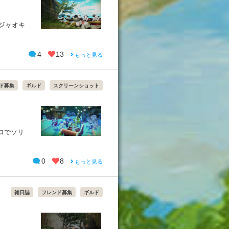
 ジャオキ
4
13
もっと見る
ド募集
ギルド
スクリーンショット
ーロでソリ
0
8
もっと見る
雑日誌
フレンド募集
ギルド