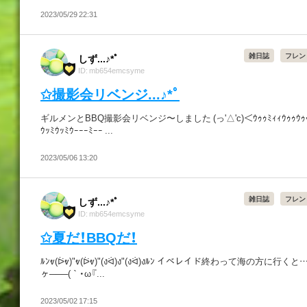
2023/05/29 22:31
雑日誌
フレン
しず...♪*ﾟ
ID: mb654emcsyme
✩撮影会リベンジ...♪*ﾟ
ギルメンとBBQ撮影会リベンジ〜しました (っ'△'c)＜ｳｩｩﾐｨｨｳｩｩｳｩｩ
ｳｯﾐｳｯﾐｳｰｰｰﾐｰｰ ...
2023/05/06 13:20
雑日誌
フレン
しず...♪*ﾟ
ID: mb654emcsyme
✩夏だ！BBQだ！
ﾙﾝⱴ(ᐖⱴ)"ⱴ(ᐖⱴ)"(งᐛ)ง"(งᐛ)งﾙﾝ イベレイド終わって海の方に行くと…
ヶ───(｀・ω『...
2023/05/02 17:15