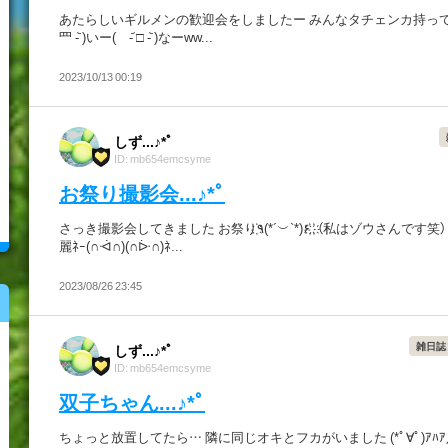
あたらしいギルメンの歓迎会をしましたー みんなタチェンカ持ってて 
罒 -᷅ )いー( -᷄ □ -᷅ )なーww...
2023/10/13 00:19
しず...♪*ﾟ
ID: mb654emcsyme
お祭り撮影会...♪*ﾟ
さっき撮影会してきました お祭り҉٩(*´︶`*)۶҉ ҉ （私はゾウさんです笑） 花火が綺
麗ﾈｰ(∩ᐙ∩)(∩ᐕ∩)ﾈ...
2023/08/26 23:45
雑日誌
しず...♪*ﾟ
ID: mb654emcsyme
双子ちゃん...♪*ﾟ
ちょっと放置してたら… 隣に同じオキとフカがいました (*ﾟ∀ﾟ)ｱﾊｱ