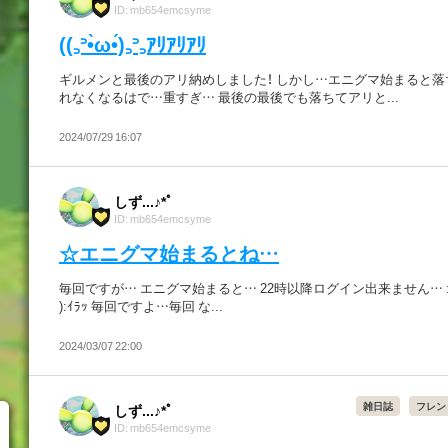
ID: mb654emcsyme
((꜆꜄•̀ω•́)꜆꜄꜆ｱﾘｱﾘｱﾘ
ギルメンと最後のアリ納めしました！ しかし…エニグマ始まると落
れなくなるはで…重すぎ… 最後の最後でも落ちてアリと...
2024/07/29 16:07
しず...♪*ﾟ
ID: mb654emcsyme
☆エニグマ始まるとね…
毎回ですが… エニグマ始まると… 22時以降ログイン出来ません… :( ＃
):ｲﾗｯ 毎回ですよ…毎回 な...
2024/03/07 22:00
雑日誌
フレン
しず...♪*ﾟ
ID: mb654emcsyme