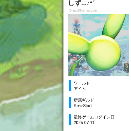
しず...♪*ﾟ
ID: mb654emcsyme
ワールド
アイム
所属ギルド
Re☆Start
最終ゲームログイン日
2025.07.11