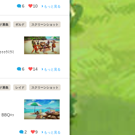
6
10
もっと見る
ド募集
ギルド
スクリーンショット
ｩｩｳﾐｳﾐ
6
14
もっと見る
ド募集
レイド
スクリーンショット
 BBQﾊｯ
2
9
もっと見る