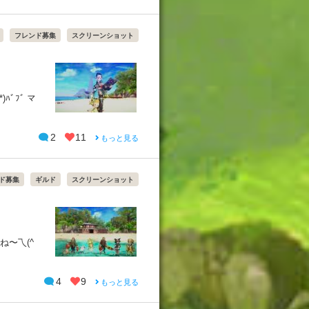
フレンド募集
スクリーンショット
ﾞﾌﾞ マ
2
11
もっと見る
ド募集
ギルド
スクリーンショット
ね〜乁(^
4
9
もっと見る