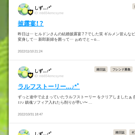
しず...♪*ﾟ
ID: mb654emcsyme
披露宴！？
昨日は… ヒルドンさんの結婚披露宴？？でした笑 ギルメン皆んな
変身して… 新郎新婦を囲って… ぉめでと～o...
2022/11/10 21:24
雑日誌
フレンド募集
しず...♪*ﾟ
ID: mb654emcsyme
ラルフストーリー...♪*ﾟ
ずっと途中で止まっていたラルフストーリー をクリアしましたぁ (b・
ｪｧ♪ 鎮魂ソフィア入れたら削りが早い〜 ...
2022/10/31 18:47
雑日誌
ギ
しず...♪*ﾟ