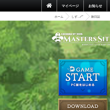
マイページ
お知らせ
ホーム
しず...♪*ﾟ
旅日誌