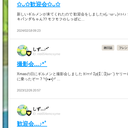
✩ᴗ✩歓迎会✩ᴗ✩
新しいギルメンが来てくれたので 歓迎会をしましたv(｡･ω･｡)ｨｪｨ♪
キパンダちゃん?? モフモフのしっぽに...
2024/02/18 09:23
雑日誌
フレン
しず...♪*ﾟ
ID: mb654emcsyme
撮影会...♪*ﾟ
Xmasの日にギルメンと撮影会しました ｶｼｬｯ! Σp[【〇】]ω･´) ヤリ
に乗ったぞー ?┗[•●•]┛...
2023/12/26 20:57
しず...♪*ﾟ
ID: mb654emcsyme
歓迎会...♪*ﾟ