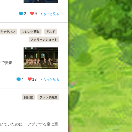
2
9
もっと見る
キャラバン
フレンド募集
ギルド
スクリーンショット
キで撮影
4
17
もっと見る
雑日誌
フレンド募集
動いていたのに… アプデする度に重