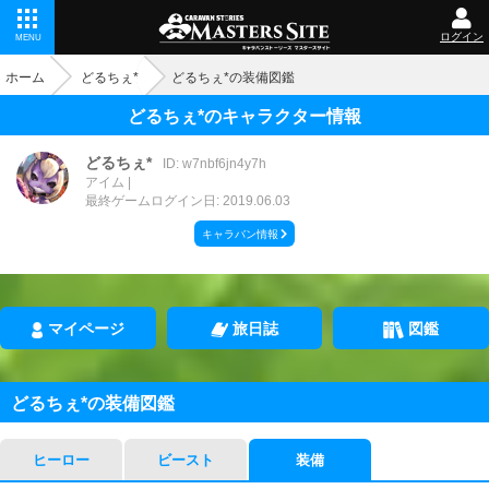
ログイン
MENU
ホーム
どるちぇ*
どるちぇ*の装備図鑑
どるちぇ*のキャラクター情報
どるちぇ*
ID: w7nbf6jn4y7h
アイム
最終ゲームログイン日: 2019.06.03
キャラバン情報
マイページ
旅日誌
図鑑
どるちぇ*の装備図鑑
ヒーロー
ビースト
装備