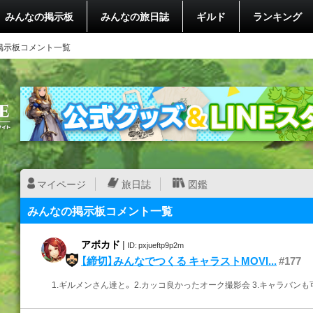
みんなの掲示板
みんなの旅日誌
ギルド
ランキング
掲示板コメント一覧
マイページ
旅日誌
図鑑
みんなの掲示板コメント一覧
アボカド
|
ID: pxjueftp9p2m
【締切】みんなでつくる キャラストMOVI...
#177
1.ギルメンさん達と。 2.カッコ良かったオーク撮影会 3.キャラバンも