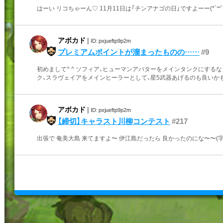
はーい リコちゃーん♡ 11月11日は「チンアナゴの日」ですよーー(*´꒳`
アボカド
|
ID: pxjueftp9p2m
プレミアムポイントが溜まったものの……
#9
初めまして^ ^ ソフィア、ヒューマンアバターをメインタンクにするな
ク、スラヴェイアをメインヒーラーとして、星5武器あげるのも良いかもです
アボカド
|
ID: pxjueftp9p2m
【締切】キャラスト川柳コンテスト
#217
出張で 奄美大島 来てますよ〜 伊江島だったら 良かったのにな〜〜(字