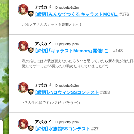
アボカド
|
ID: pxjueftp9p2m
【締切】みんなでつくる キャラストMOVI...
#176
パダノアさんのカットを是非とも…！
アボカド
|
ID: pxjueftp9p2m
【締切】「キャラストMemory」開催！こ...
#148
私の推しには衣装は貰えないだろう・・と思っていたら新衣装が出た日
激してずーっとSS撮ったり眺めたりしていました(^^)
アボカド
|
ID: pxjueftp9p2m
【締切】ハロウィンSSコンテスト
#283
ピ「人生相談です」 パ「(ヤバそう…)」
アボカド
|
ID: pxjueftp9p2m
【締切】水族館SSコンテスト
#27