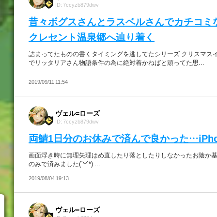
ID: 7ccyzb879dwv
昔々ボグスさんとラスベルさんでカチコミ
クレセント温泉郷へ辿り着く
詰まってたものの書くタイミングを逃してたシリーズ クリスマス
でリッタリアさん物語条件の為に絶対着かねばと頑ってた思...
2019/09/11 11:54
ヴェル=ローズ
ID: 7ccyzb879dwv
両鯖1日分のお休みで済んで良かった…iPhon
画面浮き時に無理矢理はめ直したり落としたりしなかったお陰か基
のみで済みました(´꒳`*) ...
2019/08/04 19:13
ヴェル=ローズ