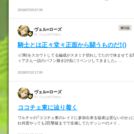
2018/07/20 07:39
雑日誌
ヴェル=ローズ
ID: 7ccyzb879dwv
騎士とは正々堂々正面から闘うものだ！()
☆3蛇をスカウトしてる編成がスタミナ切れしてたので休ませてる
ィアさん一話のバフン擬き討伐にリベンジしてきました。 ...
2018/07/10 17:00
ヴェル=ローズ
ID: 7ccyzb879dwv
ココチェ東に辿り着く
ワルチャの「ココチェ東のレイドに参加出来る猛者は居ないのか」
れ何度やっても2匹撃破までで全滅してたゲッシーのメイ...