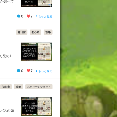
るか調べて
0
7
もっと見る
雑日誌
初心者
攻略
ん兄の1
0
7
もっと見る
初心者
攻略
スクリーンショット
ルバスの如