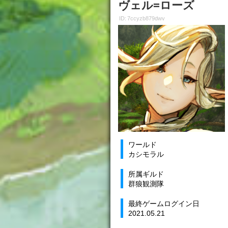
ヴェル=ローズ
ID: 7ccyzb879dwv
ワールド
カシモラル
所属ギルド
群狼観測隊
最終ゲームログイン日
2021.05.21