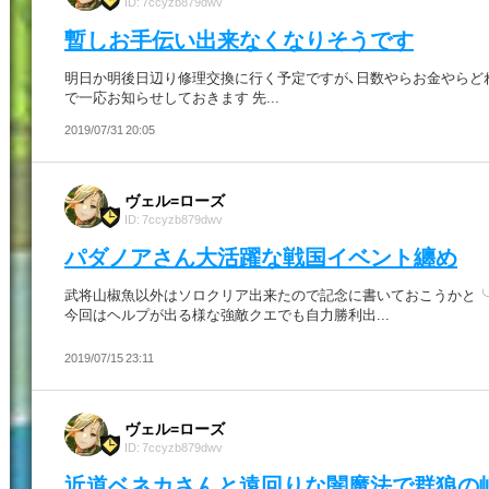
ID: 7ccyzb879dwv
暫しお手伝い出来なくなりそうです
明日か明後日辺り修理交換に行く予定ですが、日数やらお金やらど
で一応お知らせしておきます 先...
2019/07/31 20:05
ヴェル=ローズ
ID: 7ccyzb879dwv
パダノアさん大活躍な戦国イベント纏め
武将山椒魚以外はソロクリア出来たので記念に書いておこうかと╰(*´
今回はヘルプが出る様な強敵クエでも自力勝利出...
2019/07/15 23:11
ヴェル=ローズ
ID: 7ccyzb879dwv
近道ベネカさんと遠回りな闇魔法で群狼の