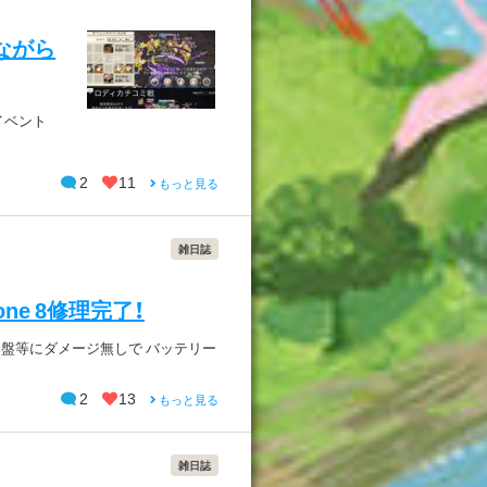
ながら
イベント
2
11
もっと見る
雑日誌
e 8修理完了！
盤等にダメージ無しで バッテリー
2
13
もっと見る
雑日誌