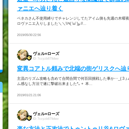
ァニエへ辿り着く
ベネカさん不使用縛りでチャレンジしてたアイム側も先週の木曜
ロヴァニエ入りしました＼＼\\٩( 'ω' )و //...
2019/05/30 22:56
ヴェル=ローズ
ID: 7ccyzb879dwv
変異コアトル頼みで北端の街ゲリスクへ辿
主流のリズム攻略も含めて合間合間で何百回挑戦した事か…_(:3 」∠
ム感なし方法で遂に撃破出来ました*。+ 本...
2019/01/21 21:06
ヴェル=ローズ
ID: 7ccyzb879dwv
楽な方法と正攻法でトゥントゥリ谷&ロヴ