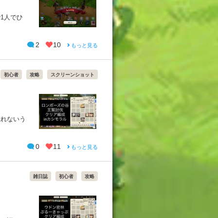
1人でひ
2
10
もっと見る
初心者
攻略
スクリーンショット
忘れないう
0
11
もっと見る
雑日誌
初心者
攻略