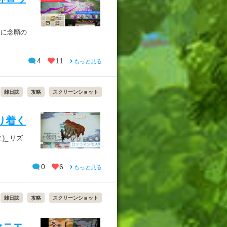
夜に念願の
4
11
もっと見る
雑日誌
攻略
スクリーンショット
り着く
)_ リズ
0
6
もっと見る
雑日誌
攻略
スクリーンショット
ァニエ