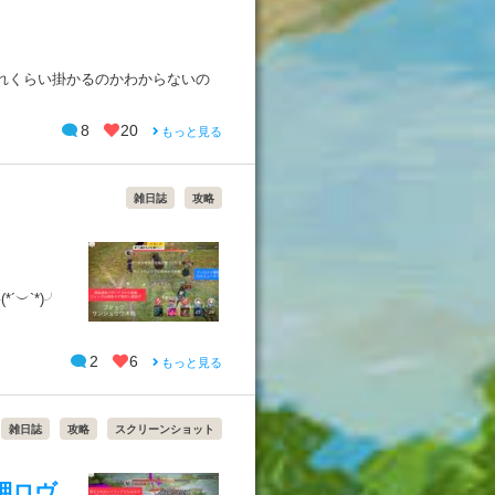
れくらい掛かるのかわからないの
8
20
もっと見る
雑日誌
攻略
︶`*)╯
2
6
もっと見る
雑日誌
攻略
スクリーンショット
岬ロヴ