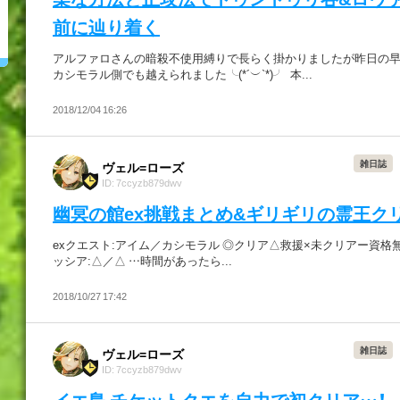
前に辿り着く
アルファロさんの暗殺不使用縛りで長らく掛かりましたが昨日の
カシモラル側でも越えられました╰(*´︶`*)╯ 本...
2018/12/04 16:26
雑日誌
ヴェル=ローズ
ID: 7ccyzb879dwv
幽冥の館ex挑戦まとめ&ギリギリの霊王クリ
exクエスト:アイム／カシモラル ◎クリア△救援×未クリアー資格無
ッシア:△／△ …時間があったら...
2018/10/27 17:42
雑日誌
ヴェル=ローズ
ID: 7ccyzb879dwv
イエ島 チケットクエを自力で初クリア…！