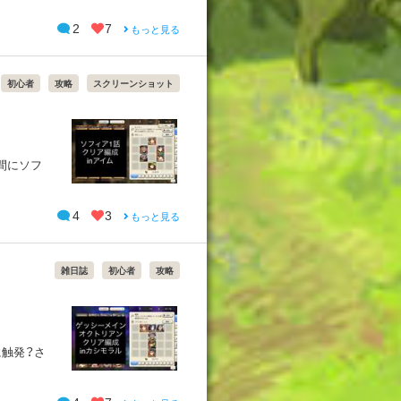
2
7
もっと見る
初心者
攻略
スクリーンショット
間にソフ
4
3
もっと見る
雑日誌
初心者
攻略
に触発？さ