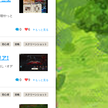
早朝やっと
0
6
もっと見る
初心者
攻略
スクリーンショット
ア！
し ・オデ
0
9
もっと見る
初心者
攻略
スクリーンショット