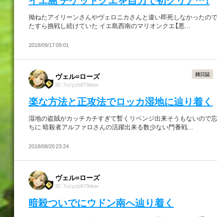
拗ねたアイリーンさんやヴェロニカさんと違い即死しなかったので
たすら挑戦し続けていた イエ島西南のマリオンクエ【悪...
2018/09/17 09:01
雑日誌
ヴェル=ローズ
ID: 7ccyzb879dwv
楽な方法と正攻法でロッカ湿地に辿り着く
湿地の盗賊がカッチカチすぎて暫くリベンジ出来そうもないので
ちに 暗殺者アルファロさんの活躍出来る数少ない門番戦...
2018/08/20 23:24
ヴェル=ローズ
ID: 7ccyzb879dwv
暗殺ついでにウドン南へ辿り着く