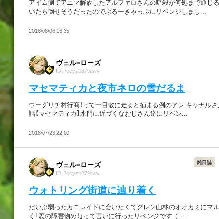
アイム側でアニマ解放したアルファロさんの暗殺が何処まで通じ
いたら倒せそうだったのでぶるーきゃっぷにリベンジしまし...
2018/08/06 16:35
ヴェル=ローズ
ID: 7ccyzb879dwv
マセマティカと夜市ネロの雪だるま
ウーグリチ村行商！って一目散に走ると捕まる例のアレ キャナルさ
話【マセマティカ】水門に近づくなおじさん達にリベン...
2018/07/23 22:00
雑日誌
ヴェル=ローズ
ID: 7ccyzb879dwv
ウォトリング街道に辿り着く
だいぶ弱ったカニレイドに会いたくてグレン山林のオオカミにマ
く「恋の障害物め！」って言いに行ったリベンジです_(:...