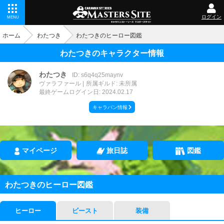
ログイン
MENU
ホーム
わたつき
わたつきのヒーロー図鑑
わたつきのキャラクター情報
わたつき
ID: s6q4q25maynv
ヴァラファール
所属ギルド: 未所属
最終ゲームログイン日: 2024.02.17
キャラバン情報
マイページ
旅日誌
図鑑
わたつきのヒーロー図鑑
ヒーロー
ビースト
装備