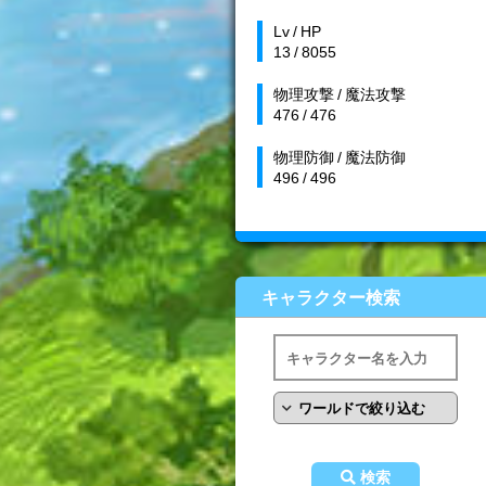
Lv / HP
13 / 8055
物理攻撃 / 魔法攻撃
476 / 476
物理防御 / 魔法防御
496 / 496
キャラクター検索
検索