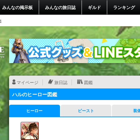
みんなの掲示板
みんなの旅日誌
ギルド
ランキング
鑑
マイページ
旅日誌
図鑑
ハルのヒーロー図鑑
ヒーロー
ビースト
装