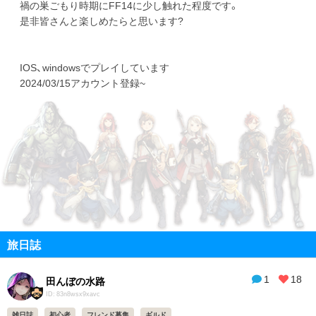
禍の巣ごもり時期にFF14に少し触れた程度です。
是非皆さんと楽しめたらと思います?
IOS、windowsでプレイしています
2024/03/15アカウント登録~
旅日誌
1
18
田んぼの水路
ID: 83n8wsx9xavc
雑日誌
初心者
フレンド募集
ギルド