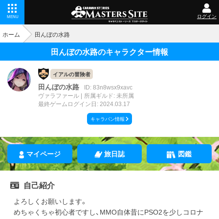
ログイン
MENU
ホーム
田んぼの水路
田んぼの水路のキャラクター情報
イアルの冒険者
田んぼの水路
ID: 83n8wsx9xavc
ヴァラファール
所属ギルド: 未所属
最終ゲームログイン日: 2024.03.17
キャラバン情報
マイページ
旅日誌
図鑑
自己紹介
よろしくお願いします。
めちゃくちゃ初心者ですし、MMO自体昔にPSO2を少しコロナ