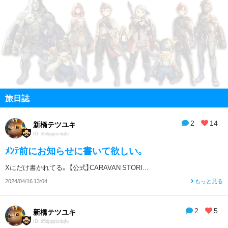
旅日誌
2
14
新橋テツユキ
ID: d5djqqnzdqfu
ﾒﾝﾃ前にお知らせに書いて欲しい。
Xにだけ書かれてる。 【公式】CARAVAN STORI...
2024/04/16 13:04
もっと見る
2
5
新橋テツユキ
ID: d5djqqnzdqfu