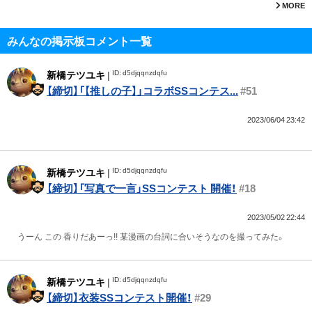
MORE
みんなの掲示板コメント一覧
ID: d5djqqnzdqfu
新橋テツユキ
|
【締切】「【推しの子】」コラボSSコンテス...
#51
2023/06/04 23:42
ID: d5djqqnzdqfu
新橋テツユキ
|
【締切】「写真で一言」SSコンテスト 開催！
#18
2023/05/02 22:44
うーん この 香りだあーっ!! 某漫画の台詞に合いそうなのを撮ってみた。
ID: d5djqqnzdqfu
新橋テツユキ
|
【締切】衣装SSコンテスト開催！
#29