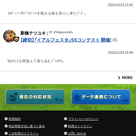
2022/12/22 12:02
ｴﾙｳﾞｨへのﾌﾟﾚｾﾞﾝﾄを載せる橇を借りに来たﾊﾞｽﾞ。
ID: d5djqqnzdqfu
新橋テツユキ
|
【締切】「イアルフェスタ」SSコンテスト 開催!
#5
2022/11/03 15:59
味付けを間違えて落ち込むｼﾞｬｵｷｷ。
MORE
利用規約
プライバシーポリシー
特定商取引法に基づく表示
利用ガイドライン
二次利用ガイドライン
お問い合わせ