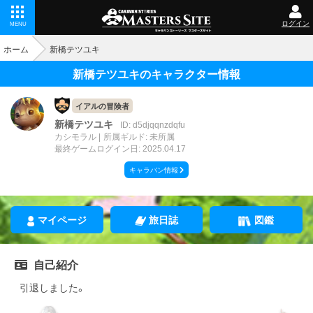
ログイン
MENU
ホーム
新橋テツユキ
新橋テツユキのキャラクター情報
イアルの冒険者
新橋テツユキ
ID: d5djqqnzdqfu
カシモラル
所属ギルド: 未所属
最終ゲームログイン日: 2025.04.17
キャラバン情報
マイページ
旅日誌
図鑑
自己紹介
引退しました。