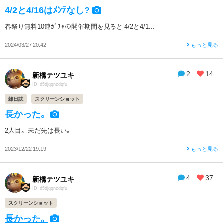
4/2と4/16はﾒﾝﾃなし?
春祭り無料10連ｶﾞﾁｬの開催期間を見ると 4/2と4/1...
2024/03/27 20:42
もっと見る
2
14
新橋テツユキ
ID: d5djqqnzdqfu
雑日誌
スクリーンショット
長かった。
2人目。 未だ先は長い。
2023/12/22 19:19
もっと見る
4
37
新橋テツユキ
ID: d5djqqnzdqfu
スクリーンショット
長かった。