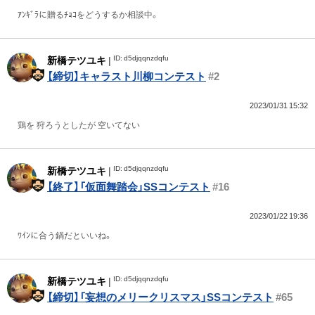
ｱﾝｷﾞﾗに贈るﾁｮｺをどうするか相談中。
ID: d5djqqnzdqfu
新橋テツユキ
|
【締切】キャラスト川柳コンテスト
#2
2023/01/31 15:32
鶏を 狩ろうとしたが 空いてない
ID: d5djqqnzdqfu
新橋テツユキ
|
【終了】「仮面舞踏会」SSコンテスト
#16
2023/01/22 19:36
ﾜｲﾝに合う鍋だといいね。
ID: d5djqqnzdqfu
新橋テツユキ
|
【締切】「妄想のメリークリスマス」SSコンテスト
#65