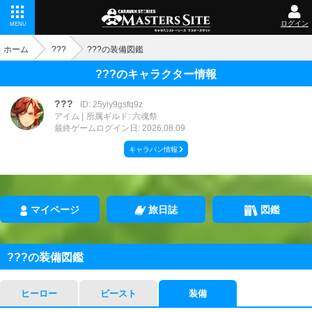
ログイン
MENU
ホーム
???
???の装備図鑑
???のキャラクター情報
???
ID: 25yiy9gsfq9z
アイム
所属ギルド: 六魂祭
最終ゲームログイン日: 2026.08.09
キャラバン情報
マイページ
旅日誌
図鑑
???の装備図鑑
ヒーロー
ビースト
装備