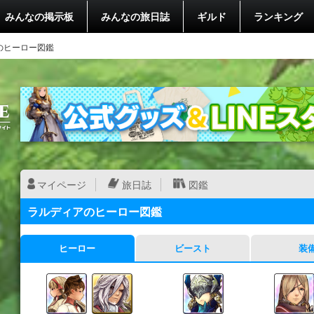
みんなの掲示板
みんなの旅日誌
ギルド
ランキング
のヒーロー図鑑
マイページ
旅日誌
図鑑
ラルディアのヒーロー図鑑
ヒーロー
ビースト
装