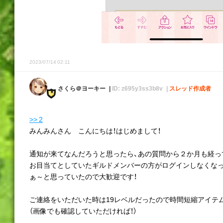
2023/07/14 02:11
さくら＠ヨーキー
ID: z695y3ss3b8v
スレッド作成者
>> 2
みんみんさん こんにちは！はじめまして！
通知が来てなんだろうと思ったら、あの質問から２か月も経っ
お目当てとしていたギルドメンバーの方がログインしなくな
ぁ～と思っていたので大歓迎です！
ご連絡をいただいた時は19レベルだったので時間短縮アイテム
（画像でも確認していただければ！）