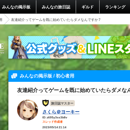
みんなの掲示板
みんなの旅日誌
ギルド
ランキング
用
友達紹介ってゲームを既に始めていたらダメなんですか？
みんなの掲示板 / 初心者用
友達紹介ってゲームを既に始めていたらダメな
旅日誌マスター
さくら＠ヨーキー
ID: z695y3ss3b8v
スレッド作成者
2023/05/14 21:14