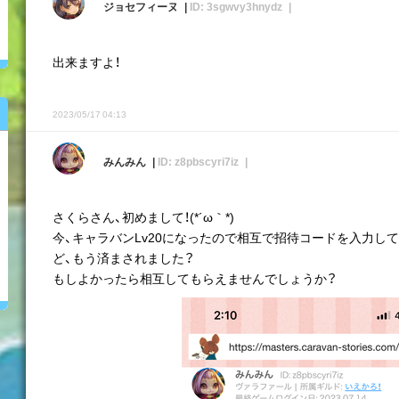
ジョセフィーヌ
ID: 3sgwvy3hnydz
出来ますよ！
2023/05/17 04:13
みんみん
ID: z8pbscyri7iz
さくらさん、初めまして！(*´ω｀*)
今、キャラバンLv20になったので相互で招待コードを入力し
ど、もう済まされました？
もしよかったら相互してもらえませんでしょうか？