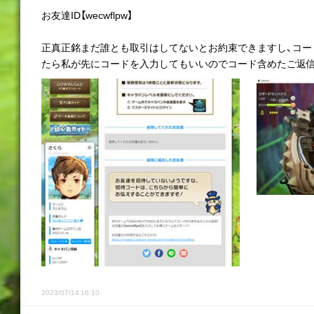
お友達ID【wecwflpw】
正真正銘まだ誰とも取引はしてないとお約束できますし、コー
たら私が先にコードを入力してもいいのでコード含めたご返信を
2023/07/14 16:10