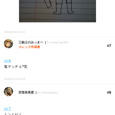
2018/01/14 21:52
三銃士のみっきー
ID: vmdyg7qgv98e
#7
スレッド作成者
>> 6
鬼マッチョ?笑
2018/01/14 22:09
#8
安室奈美恵
ID: n8ttb9vgb6eq
>> 7
ミンミだよ