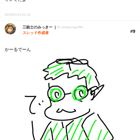
2018/01/14 22:10
三銃士のみっきー
ID: vmdyg7qgv98e
#9
スレッド作成者
かーるでーん