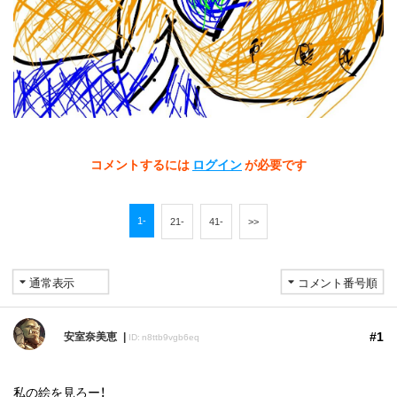
コメントするには
ログイン
が必要です
1-
21-
41-
>>
#1
安室奈美恵
ID: n8ttb9vgb6eq
私の絵を見ろー！