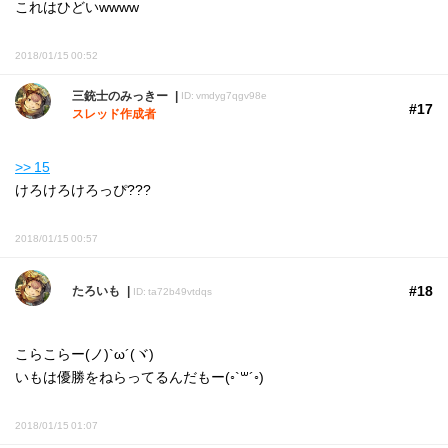
これはひどいwwww
2018/01/15 00:52
三銃士のみっきー
ID: vmdyg7qgv98e
#17
スレッド作成者
>> 15
けろけろけろっぴ???
2018/01/15 00:57
#18
たろいも
ID: ta72b49vtdqs
こらこらー(ノ)`ω´(ヾ)
いもは優勝をねらってるんだもー(◦`꒳´◦)
2018/01/15 01:07