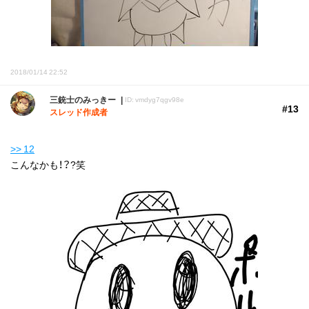
2018/01/14 22:52
三銃士のみっきー
ID: vmdyg7qgv98e
#13
スレッド作成者
>> 12
こんなかも！？?笑