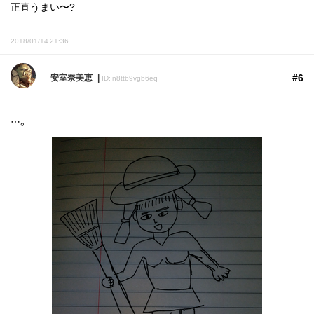
正直うまい〜?
2018/01/14 21:36
#6
安室奈美恵
ID: n8ttb9vgb6eq
…。