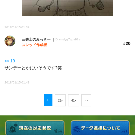
2018/01/15 01:39
三銃士のみっきー
ID: vmdyg7qgv98e
#20
スレッド作成者
>> 19
サンデーとかにいそうです?笑
2018/01/15 01:43
1-
21-
41-
>>