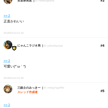
#3
安室奈美恵
ID: n8ttb9vgb6eq
>> 2
正直かわいい
2018/01/14 21:33
#4
にゃんこラジオ局
ID: ya5ze9qu2yie
>> 2
可愛い(*´ω｀*)
2018/01/14 21:36
三銃士のみっきー
ID: vmdyg7qgv98e
#5
スレッド作成者
>> 2