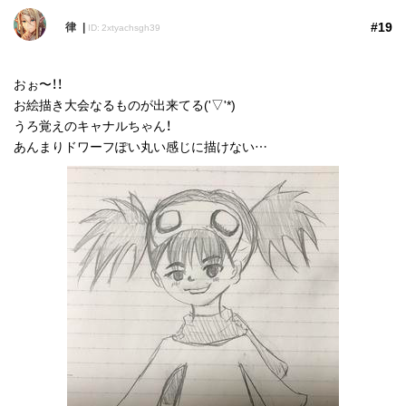
#19
律
ID: 2xtyachsgh39
おぉ〜！！
お絵描き大会なるものが出来てる('▽'*)
うろ覚えのキャナルちゃん！
あんまりドワーフぽい丸い感じに描けない…