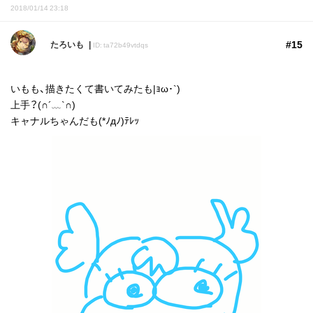
2018/01/14 23:18
#15
たろいも
ID: ta72b49vtdqs
いもも、描きたくて書いてみたも|ｮω･`)
上手？(∩´﹏`∩)
キャナルちゃんだも(*ﾉдﾉ)ﾃﾚｯ