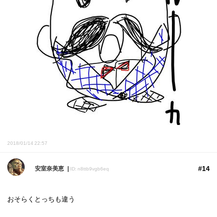
2018/01/14 22:57
#14
安室奈美恵
ID: n8ttb9vgb6eq
おそらくとっちも違う