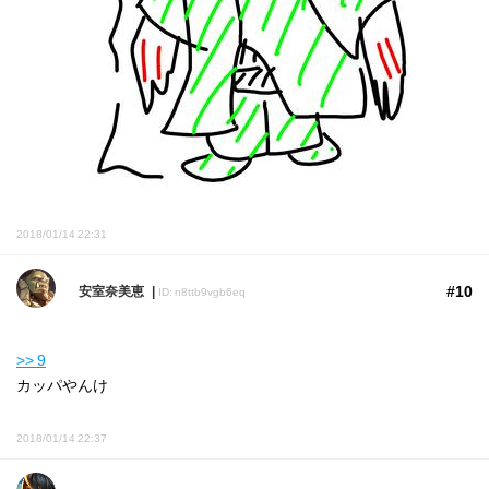
2018/01/14 22:31
#10
安室奈美恵
ID: n8ttb9vgb6eq
>> 9
カッパやんけ
2018/01/14 22:37