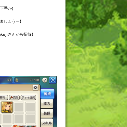
下手か)
ましょうー！
koji
さんから招待！