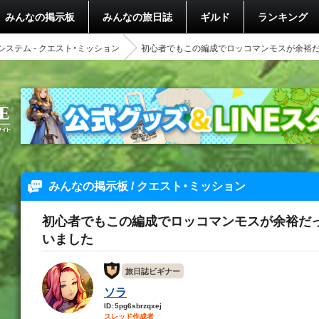
みんなの掲示板
みんなの旅日誌
ギルド
ランキング
システム - クエスト・ミッション
初心者でもこの編成でロッコマンモスが余裕
みんなの掲示板 / クエスト・ミッション
初心者でもこの編成でロッコマンモスが余裕だ
いました
旅日誌ビギナー
ソラ
ID: 5pg6sbrzqxej
スレッド作成者