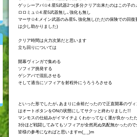
ゲッシーアバ☆4:星5武器2つ(多分クリア出来たのはこの子の
ロロミュ☆4:星5武器無し、強化も無し
マーサ☆4:メイン武器のみ星5、強化無し(ただの保険での回
は少し助かりました)
クリア時間は火力次第だと思います
立ち回りについては
開幕ヴィンガで集める
ソフィア挑発する
ゲシアバで混乱させる
そして適当にソフィアを射程外にうろうろさせる
といった形でしたが、あまりに余裕だったので正直開幕のヴィ
はオートボタンをONの状態にしてサクッと終わりました！！
マンモスの仕組みがイマイチよくわかってなく運が良かった
3分ほど戦闘してみてもソフィアが全然死ぬ気配無かったので
皆様の参考になればと思いますm(_ _)m