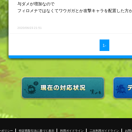
与ダメが増加なので
フィロメナではなくてワウガガとか攻撃キャラを配置した方がい
2020/06/23 21:51
1-
ーポリシー
特定商取引法に基づく表示
利用ガイドライン
二次利用ガイドライン
お問