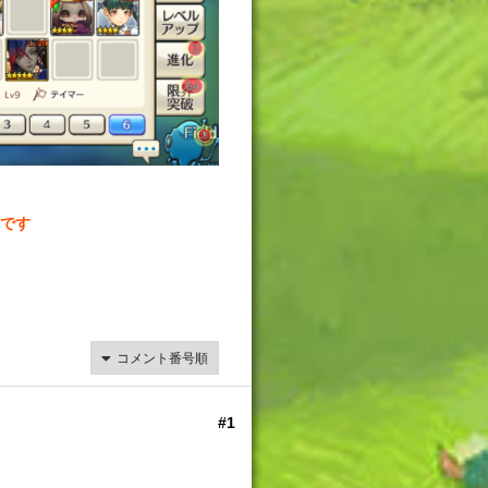
です
#1