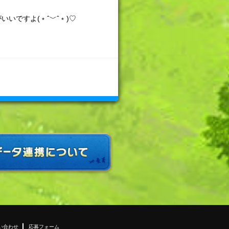
いですよ(﹡ˆ﹀ˆ﹡)♡
い合わせ
応募フォーム