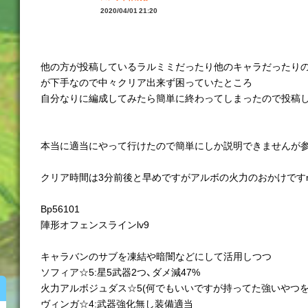
2020/04/01 21:20
他の方が投稿しているラルミミだったり他のキャラだったり
が下手なので中々クリア出来ず困っていたところ
自分なりに編成してみたら簡単に終わってしまったので投稿し
本当に適当にやって行けたので簡単にしか説明できませんが参考
クリア時間は3分前後と早めですがアルボの火力のおかけですm(_
Bp56101
陣形オフェンスラインlv9
キャラバンのサブを凍結や暗闇などにして活用しつつ
ソフィア☆5:星5武器2つ、ダメ減47%
火力アルボジュダス☆5(何でもいいですが持ってた強いやつを
ヴィンガ☆4:武器強化無し装備適当