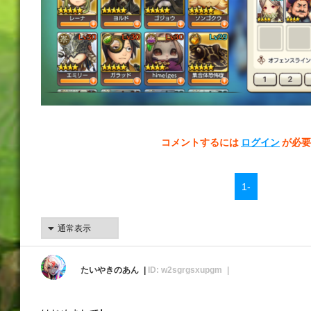
コメントするには
ログイン
が必要
1-
たいやきのあん
ID: w2sgrgsxupgm