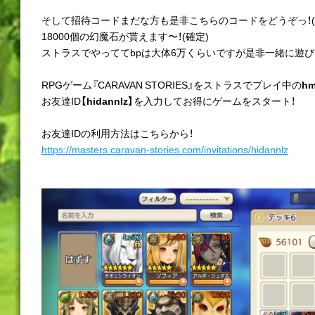
そして招待コードまだな方も是非こちらのコードをどうぞっ！(
18000個の幻魔石が貰えます〜！(確定)
ストラスでやっててbpは大体6万くらいですが是非一緒に遊び
RPGゲーム『CARAVAN STORIES』をストラスでプレイ中の
hm
お友達ID
【hidannlz】
を入力してお得にゲームをスタート！
お友達IDの利用方法はこちらから！
https://masters.caravan-stories.com/invitations/hidannlz