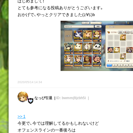
はじめまして！
とても参考になる投稿ありがとうございます。
おかげで、やっとクリアできました(≧∀≦)b
2020/05/14 14:34
なっぴ引退
ID: bwmmj9jzbh5i
>> 1
今更で、今では理解してるかもしれないけど
オフェンスラインの一番後ろは