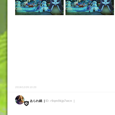
2019/12/26 10:20
あられ鍋
ID: r9qm9kjp7wcn