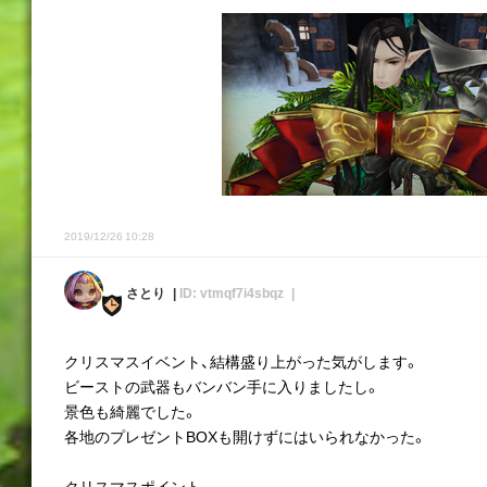
2019/12/26 10:28
さとり
ID: vtmqf7i4sbqz
クリスマスイベント、結構盛り上がった気がします。
ビーストの武器もバンバン手に入りましたし。
景色も綺麗でした。
各地のプレゼントBOXも開けずにはいられなかった。
クリスマスポイント、