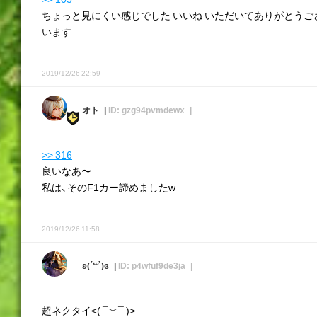
ちょっと見にくい感じでした いいね いただいてありがとうご
います
2019/12/26 22:59
オト
ID: gzg94pvmdewx
>> 316
良いなあ〜
私は、そのF1カー諦めましたw
2019/12/26 11:58
ʚ(´꒳`)ɞ
ID: p4wfuf9de3ja
超ネクタイ<( ¯﹀¯ )>