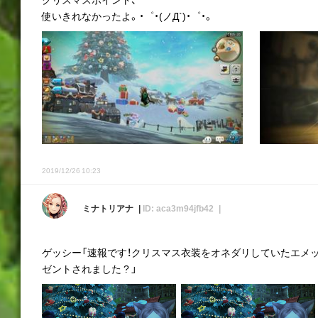
使いきれなかったよ。・゜・(ノД`)・゜・。
2019/12/26 10:23
ミナトリアナ
ID: aca3m94jfb42
ゲッシー「速報です！クリスマス衣装をオネダリしていたエメ
ゼントされました ? 」