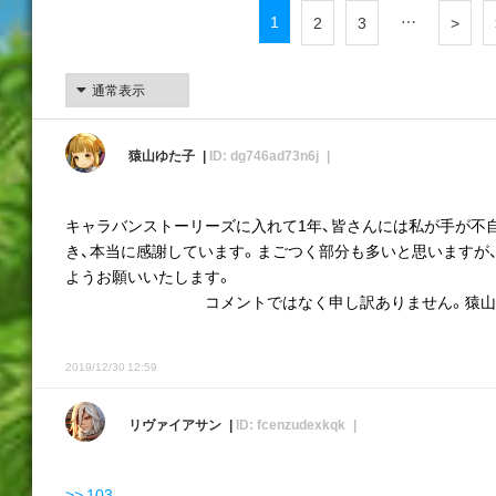
1
…
2
3
>
猿山ゆた子
ID: dg746ad73n6j
キャラバンストーリーズに入れて1年、皆さんには私が手が不
き、本当に感謝しています。まごつく部分も多いと思いますが
ようお願いいたします。
コメントではなく申し訳ありません。猿山
2019/12/30 12:59
リヴァイアサン
ID: fcenzudexkqk
>> 103