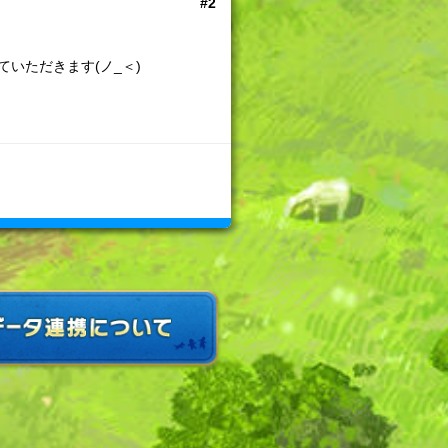
#2
いただきます(ノ_＜)