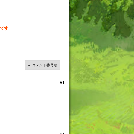
です
#1