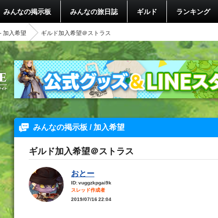
みんなの掲示板
みんなの旅日誌
ギルド
ランキング
- 加入希望
ギルド加入希望＠ストラス
みんなの掲示板 / 加入希望
ギルド加入希望＠ストラス
おとー
ID: vuggzkpgai9k
スレッド作成者
2019/07/16 22:04