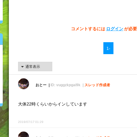
コメントするには
ログイン
が必要
1-
おとー
ID: vuggzkpgai9k
スレッド作成者
大体22時くらいからインしています
2019/07/17 01:29