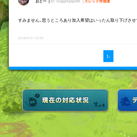
おとー
ID: vuggzkpgai9k
スレッド作成者
すみません、思うところあり加入希望はいったん取り下げさせて
2019/07/17 16:55
1-