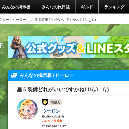
みんなの掲示板
みんなの旅日誌
ギルド
ランキング
ター - ヒーロー
星５装備どれがいいですかね！！！(｡ì _ í｡)
みんなの掲示板 / ヒーロー
星５装備どれがいいですかね！！！(｡ì _ í｡)
老舗人
ウーロン
ID: jifmxzfsz3nh
スレッド作成者
2019/06/01 16:47