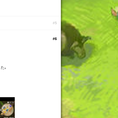
#5
#6
した。