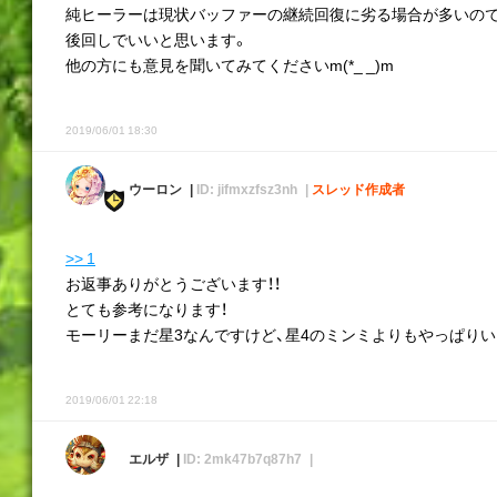
純ヒーラーは現状バッファーの継続回復に劣る場合が多いので
後回しでいいと思います。
他の方にも意見を聞いてみてくださいm(*_ _)m
2019/06/01 18:30
ウーロン
ID: jifmxzfsz3nh
スレッド作成者
>> 1
お返事ありがとうございます！！
とても参考になります！
モーリーまだ星3なんですけど、星4のミンミよりもやっぱりい
2019/06/01 22:18
エルザ
ID: 2mk47b7q87h7