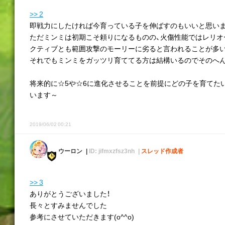
>> 2
即戦力にしたければ今育っている子を伸ばすのもいいと思い
ただミンミは初期こそ頼りになるものの、火傷性能ではレリオ
クティブとも範囲攻撃のモーリーに劣ると言われることが多
それでもミンミをガッツリ育ててる方は結構いるのでそのへ
将来的に☆5や☆6に進化させることを前提にどの子を育てた
います～
2019/06/02 00:21
ウーロン
ID: jifmxzfsz3nh
スレッド作成者
>> 3
ありがとうございました！
長々とすみませんでした
参考にさせていただきます(o^^o)