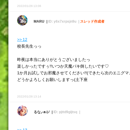
2022/01/26 13:06
MARU
ID: y6x7xrpsjn9u
スレッド作成者
>> 12
校長先生っっ
昨夜は本当にありがとうございましたっ
楽しかったですぅ!!いつか天魔パキ倒したいです♡
1か月お試しでお邪魔させてください!!(できたら次のエニグマ
どうかよろしくお願いしますっ(土下座
2022/01/26 13:14
るな｡•ᴥ•)ﾉ
ID: pjttd9gijtsq
>> 13