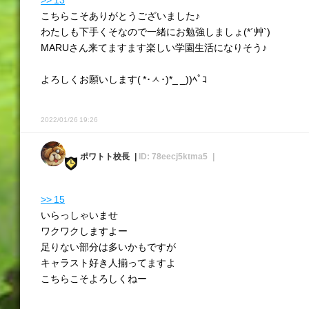
こちらこそありがとうございました♪
わたしも下手くそなので一緒にお勉強しましょ(*´艸`)
MARUさん来てますます楽しい学園生活になりそう♪
よろしくお願いします( *･ㅅ･)*_ _))ﾍﾟｺ
2022/01/26 19:26
ポワトト校長
ID: 78eecj5ktma5
>> 15
いらっしゃいませ
ワクワクしますよー
足りない部分は多いかもですが
キャラスト好き人揃ってますよ
こちらこそよろしくねー