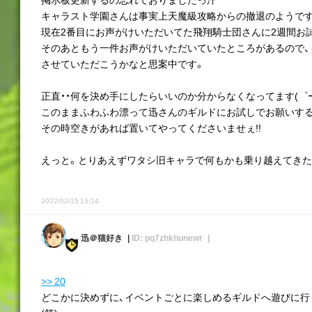
キャラスト学園さんは事実上天魔級攻略からの撤退のようです
現在2番目にお声がけいただいてた飛翔騎士団さんに2週間お
そのあともう一件お声がけいただいていたところがあるので、
させていただこうかなと思案中です。
正直・・何を決め手にしたらいいのか分からなくなってます(゜ー
このままふわふわ漂って迅さんのギルドにお試しでお願いす
その時空きがあれば置いてやってくださいませぇ!!
えっと。とりあえずワタシ旧キャラで何もかも乗り越えてきた
2022/02/15 13:14
迅＠猫好き
ID: pq7zhkhunewr
>> 20
どこかに決めずに、イベントごとに楽しめるギルドへ遊びに行