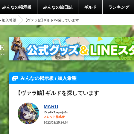
みんなの掲示板
みんなの旅日誌
ギルド
ランキング
- 加入希望
【ヴァラ鯖】ギルドを探しています
みんなの掲示板 / 加入希望
【ヴァラ鯖】ギルドを探しています
MARU
ID: y6x7xrpsjn9u
スレッド作成者
2022/01/25 14:04