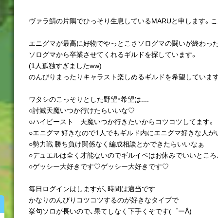
ヴァラ鯖の片隅でひっそり生息しているMARUと申します。こん
エニグマが最高に好物でやっとこさソログマの闘いが終わっ
ソログマから卒業させてくれるギルドを探しています。
(1人孤独すぎましたww)
のんびりまったりキャラスト楽しめるギルドを希望しています
ワタシのこっそりとした野望・希望は....
○討滅天魔いつか行けたらいいな♡
○ハイビースト 天魔いつか行きたいからコツコツしてます。
○エニグマ 好きなので1人でもギルド内にエニグマ好きな人が
○勢力戦 勝ち負け関係なく編成相談とかできたらいいなぁ
○デュエルは全く才能ないのでギルイベはお休みでいいところ
○ゲッシー大好きです♡ゲッシー大好きです♡
毎日ログインはしますが、時間は適当です
かなりのんびりコツコツするのが好きなタイプで
挙句ソロが長いので、果てしなく下手くそです(゜ーÅ)