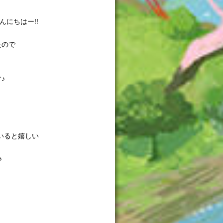
にちはー!!
たので
♪
いると嬉しい
♪