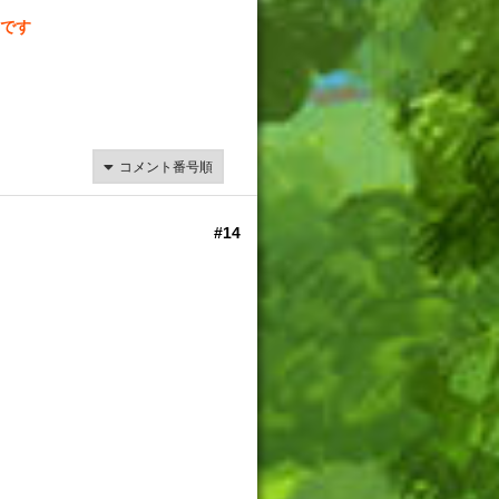
です
#14