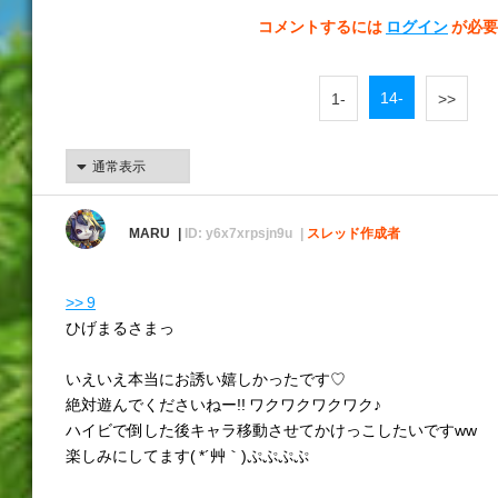
コメントするには
ログイン
が必要
14-
1-
>>
MARU
ID: y6x7xrpsjn9u
スレッド作成者
>> 9
ひげまるさまっ
いえいえ本当にお誘い嬉しかったです♡
絶対遊んでくださいねー!! ワクワクワクワク♪
ハイビで倒した後キャラ移動させてかけっこしたいですww
楽しみにしてます( *´艸｀)ぷぷぷぷ