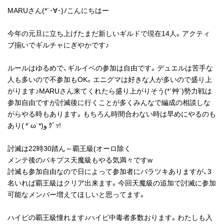
MARUさん(*´･∀･)ﾉこんにちはー
今年の元旦に立ち上げたまだ新しいギルドで現在14人。アクティ
ブ揃いでギルチャにぎやかです♪
ルールはゆるめで、ギルイベの参加は自由です。デュエルは苦手な
人も多いので不参加もOK。エニグマは好きな人が多いので盛り上
がります♪MARUさん来てくれたら盛り上がりそう(*´艸`)勢力戦は
参加自由ですが討滅後に行くことが多くみんなで編成の相談しな
がらやる時もあります。もちろん時間合わない時は早めにやるのも
あり( *˙ω˙*)و ｸﾞｯ!
討滅は22時30踏ん～覇王級(オーロ除く
メンテ後のパキプス天魔級もやる気満々ですw
討滅も参加自由なので日によって参加者にバラツキありますが、3
名いれば覇王級はクリア出来ます。今回天魔級の追加で討滅に参加
可能なメンバー増えてほしいと思ってます。
ハイビの覇王級憧れます♪ハイビ中毒者多数おります。わたしも入