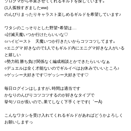
ソログマから卒業させてくれるギルドを探しています。
(1人孤独すぎましたww)
のんびりまったりキャラスト楽しめるギルドを希望しています♪
ワタシのこっそりとした野望・希望は....
○討滅天魔いつか行けたらいいな♡
○ハイビースト 天魔いつか行きたいからコツコツしてます。
○エニグマ 好きなので1人でもギルド内にエニグマ好きな人がいる
と嬉しい
○勢力戦 勝ち負け関係なく編成相談とかできたらいいなぁ
○デュエルは全く才能ないのでギルイベはお休みでいいところ♪
○ゲッシー大好きです♡ゲッシー大好きです♡
毎日ログインはしますが、時間は適当です
かなりのんびりコツコツするのが好きなタイプで
挙句ソロが長いので、果てしなく下手くそです(゜ーÅ)
こんなワタシを受け入れてくれるギルドがあればどうかよろしく
お願いしますっ