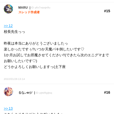
MARU
ID: y6x7xrpsjn9u
#15
スレッド作成者
>> 12
校長先生っっ
昨夜は本当にありがとうございましたっ
楽しかったですぅ!!いつか天魔パキ倒したいです♡
1か月お試しでお邪魔させてください!!(できたら次のエニグマまで
お願いしたいです♡)
どうかよろしくお願いしますっ(土下座
2022/01/26 13:14
#16
るな｡•ᴥ•)ﾉ
ID: pjttd9gijtsq
>> 13