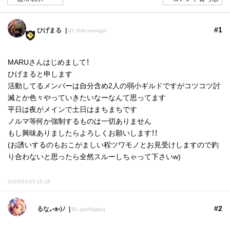
#1
ひげまる
ID: t3i6csnn4gsf
MARUさんはじめまして！
ひげまると申します
活動してるメンバーは自分含め2人の弱小ギルドですがコツコツ討
滅とか色々やっていきたいなーなんて思ってます
平日は夜がメインで土日はまちまちです
ノルマ等何か強制するものは一切ありません
もし興味ありましたらよろしくお願いします！！
(お誘いするのもおこがましい程ツワモノとお見受けしますので釣
り合わないと思ったら全然スルーしちゃって下さいw)
2022/01/25 15:18
#2
るな｡•ᴥ•)ﾉ
ID: pjttd9gijtsq