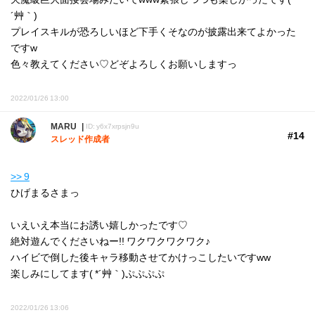
´艸｀)
プレイスキルが恐ろしいほど下手くそなのが披露出来てよかった
ですw
色々教えてください♡どぞよろしくお願いしますっ
2022/01/26 13:00
MARU
ID: y6x7xrpsjn9u
#14
スレッド作成者
>> 9
ひげまるさまっ
いえいえ本当にお誘い嬉しかったです♡
絶対遊んでくださいねー!! ワクワクワクワク♪
ハイビで倒した後キャラ移動させてかけっこしたいですww
楽しみにしてます( *´艸｀)ぷぷぷぷ
2022/01/26 13:06