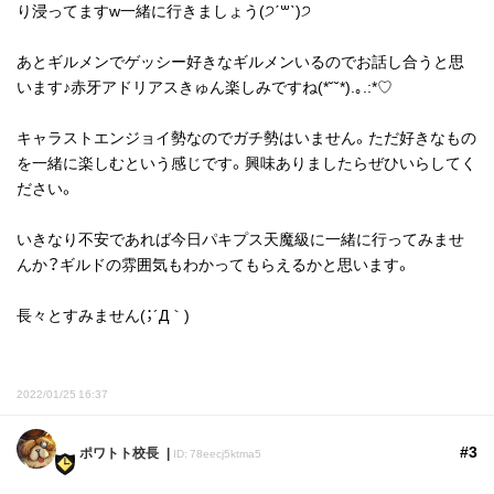
り浸ってますw一緒に行きましょう(੭ˊ꒳​ˋ)੭
あとギルメンでゲッシー好きなギルメンいるのでお話し合うと思
います♪赤牙アドリアスきゅん楽しみですね(*˘˘*).｡.:*♡
キャラストエンジョイ勢なのでガチ勢はいません。ただ好きなもの
を一緒に楽しむという感じです。興味ありましたらぜひいらしてく
ださい。
いきなり不安であれば今日パキプス天魔級に一緒に行ってみませ
んか？ギルドの雰囲気もわかってもらえるかと思います。
長々とすみません(；´Д｀)
2022/01/25 16:37
#3
ポワトト校長
ID: 78eecj5ktma5