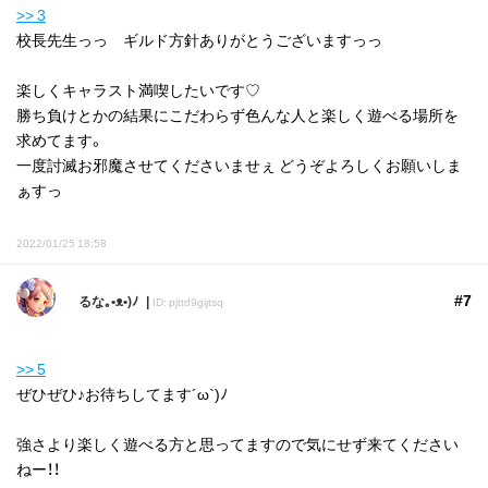
>> 3
校長先生っっ ギルド方針ありがとうございますっっ
楽しくキャラスト満喫したいです♡
勝ち負けとかの結果にこだわらず色んな人と楽しく遊べる場所を
求めてます。
一度討滅お邪魔させてくださいませぇ どうぞよろしくお願いしま
ぁすっ
2022/01/25 18:58
#7
るな｡•ᴥ•)ﾉ
ID: pjttd9gijtsq
>> 5
ぜひぜひ♪お待ちしてます´ω`)ﾉ
強さより楽しく遊べる方と思ってますので気にせず来てください
ねー！！