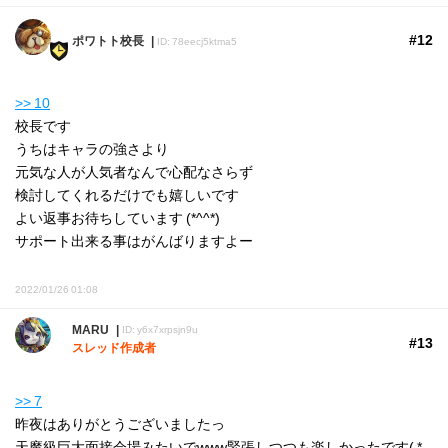
#12
ポワトト校長
ID: 78eecj5ktma5
>> 10
校長です
うちはキャラの強さより
元気な人が人気者なんで心配なさらず
検討してくれるだけでも嬉しいです
よい返事お待ちしています (*^^*)
サポート出来る事はがんばりますよー
2022/01/26 01:08
MARU
ID: y6x7xrpsjn9u
#13
スレッド作成者
>> 7
昨夜はありがとうございましたっ
天魔級巨大面接会場みたいでwww緊張しつつも楽しかったです( *