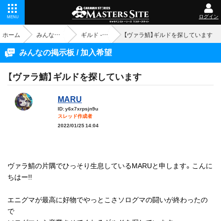
ログイン
MENU
ホーム
みんなの掲示板
ギルド - 加入希望
【ヴァラ鯖】ギルドを探しています
みんなの掲示板 / 加入希望
【ヴァラ鯖】ギルドを探しています
MARU
ID: y6x7xrpsjn9u
スレッド作成者
2022/01/25 14:04
ヴァラ鯖の片隅でひっそり生息しているMARUと申します。こんに
ちはー!!
エニグマが最高に好物でやっとこさソログマの闘いが終わったの
で