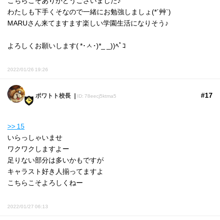
こちらこそありがとうございました♪
わたしも下手くそなので一緒にお勉強しましょ(*´艸`)
MARUさん来てますます楽しい学園生活になりそう♪
よろしくお願いします( *･ㅅ･)*_ _))ﾍﾟｺ
2022/01/26 19:26
#17
ポワトト校長
ID: 78eecj5ktma5
>> 15
いらっしゃいませ
ワクワクしますよー
足りない部分は多いかもですが
キャラスト好き人揃ってますよ
こちらこそよろしくねー
2022/01/27 06:13