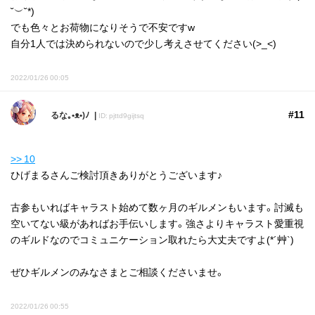
˘︶˘*)
でも色々とお荷物になりそうで不安ですw
自分1人では決められないので少し考えさせてください(>_<)
2022/01/26 00:05
#11
るな｡•ᴥ•)ﾉ
ID: pjttd9gijtsq
>> 10
ひげまるさんご検討頂きありがとうございます♪
古参もいればキャラスト始めて数ヶ月のギルメンもいます。討滅も
空いてない級があればお手伝いします。強さよりキャラスト愛重視
のギルドなのでコミュニケーション取れたら大丈夫ですよ(*´艸`)
ぜひギルメンのみなさまとご相談くださいませ。
2022/01/26 00:55