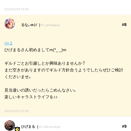
2022/01/25 20:54
#8
るな｡•ᴥ•)ﾉ
ID: pjttd9gijtsq
>> 1
ひげまるさん初めましてm(*_ _)m
ギルドごとお引越しとか興味ありませんか？
まだ空きがありますのでギルド方針合うようでしたらぜひご検討
くださいませ。
見当違いの誘いだったらごめんなさい。
楽しいキャラストライフを♪♪
2022/01/25 20:58
#9
ひげまる
ID: t3i6csnn4gsf