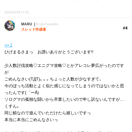
2022/01/25 17:22
MARU
ID: y6x7xrpsjn9u
#4
スレッド作成者
>> 1
ひげまるさまっ お誘いありがとうございます!!
少人数討伐攻略♡エニグマ攻略♡とかアレコレ夢広がったのです
が
ごめんなさい(TДT)。。。ちょっと人数が少なすぎて、
今のぼっち活動とよく似た感じになってしまうのではないかと思
ったんです(゜ーÅ)
ソログマの孤独な闘いから卒業したいので申し訳ないんですが....
くすん。
同じ鯖なので遊んでいただけたら嬉しいですっ
本当に本当にごめんなさいっ