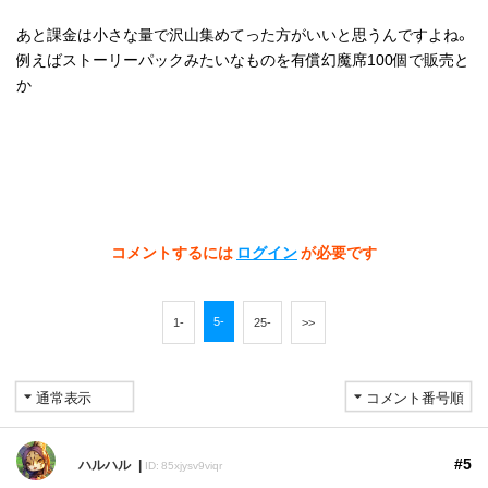
あと課金は小さな量で沢山集めてった方がいいと思うんですよね。
例えばストーリーパックみたいなものを有償幻魔席100個で販売と
か
コメントするには
ログイン
が必要です
5-
1-
25-
>>
#5
ハルハル
ID: 85xjysv9viqr