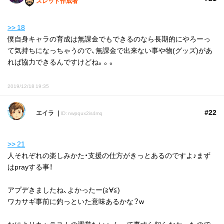
スレッド作成者
>> 18
僕自身キャラの育成は無課金でもできるのなら長期的にやろーっ
て気持ちになっちゃうので、無課金で出来ない事や物(グッズ)があ
れば協力できるんですけどね。。。
2019/12/18 19:35
#22
エイラ
ID: nwpqux2is4mq
>> 21
人それぞれの楽しみかた・支援の仕方がきっとあるのですよ♪まず
はprayする事！
アプデきましたね、よかったー(≧∀≦)
ワカサギ事前に釣っといた意味あるかな？w