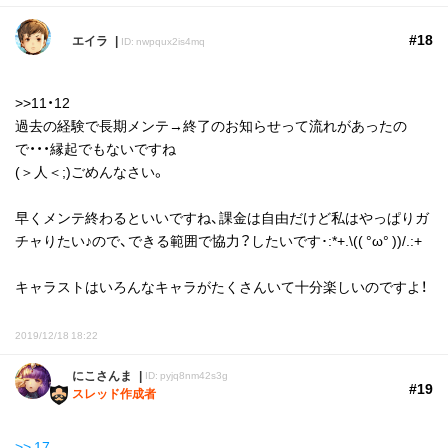
#18
エイラ
ID: nwpqux2is4mq
>>11・12
過去の経験で長期メンテ→終了のお知らせって流れがあったの
で・・・縁起でもないですね
(＞人＜;)ごめんなさい。
早くメンテ終わるといいですね、課金は自由だけど私はやっぱりガ
チャりたい♪ので、できる範囲で協力？したいです･:*+.\(( °ω° ))/.:+
キャラストはいろんなキャラがたくさんいて十分楽しいのですよ！
2019/12/18 18:22
にこさんま
ID: pyjq8nm42s3g
#19
スレッド作成者
>> 17