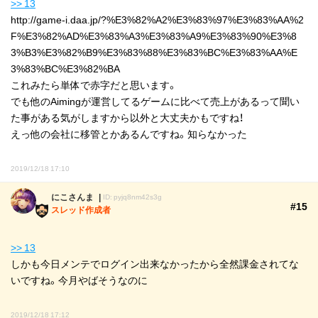
>> 13
http://game-i.daa.jp/?%E3%82%A2%E3%83%97%E3%83%AA%2
F%E3%82%AD%E3%83%A3%E3%83%A9%E3%83%90%E3%8
3%B3%E3%82%B9%E3%83%88%E3%83%BC%E3%83%AA%E
3%83%BC%E3%82%BA
これみたら単体で赤字だと思います。
でも他のAimingが運営してるゲームに比べて売上があるって聞い
た事がある気がしますから以外と大丈夫かもですね！
えっ他の会社に移管とかあるんですね。知らなかった
2019/12/18 17:10
にこさんま
ID: pyjq8nm42s3g
#15
スレッド作成者
>> 13
しかも今日メンテでログイン出来なかったから全然課金されてな
いですね。今月やばそうなのに
2019/12/18 17:12