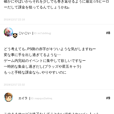
確かにやばいからそれを少しでも巻き返せるように最近☆5ヒーロ
ーだして課金を狙ってるんでしょうかね。
2019/12/17 22:16
#8
こいこい
ID: int7zb6ihqjj
どう考えても、PS側の赤字がキツいような気がしますねー
変な事に手を出し過ぎてるような…
ゲーム内完結のイベントに集中して欲しいですなー
一時的な集金し過ぎだし(ブラッズや星五キャラ)
もっと手軽な課金なら、やりやすいのに
2019/12/17 22:32
#9
エイラ
ID: nwpqux2is4mq
このままサービス終了なんてことないですよね・・・(＞人＜;)