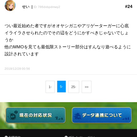
#24
せい
ID: 786dxbpdmwy2
つい最近始めた者ですがオオヤシガニやアリゲーターガーに心底
イライラさせられたのでその辺をどうにかすべきじゃないでしょ
うか
他のMMOを見ても最低限ストーリー部分はすんなり遊べるように
設計されています
2019/12/28 00:56
5-
1-
25-
>>