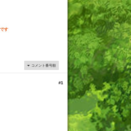
です
#1