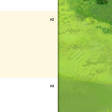
#2
#3