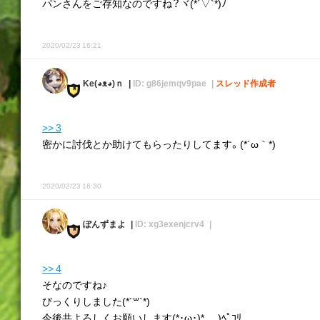
パンさんをご存知なのですね？ヾ(*´▽`*)ﾉ
2020/02/23 16:21
Ke(◕ᴥ◕)ｎ
ID: g86jemqv9pae
スレッド作成者
>> 3
密かに討伐とか助けてもらったりしてます。(*´ω｀*)
2020/02/23 16:30
ぽんずまよ
ID: xg3exenjcrv4
>> 4
そなのですね♪
びっくりしました(*´꒳`*)
今後共よろしくお願いします(*･ω･)*_ _)ﾍﾟｺﾘ