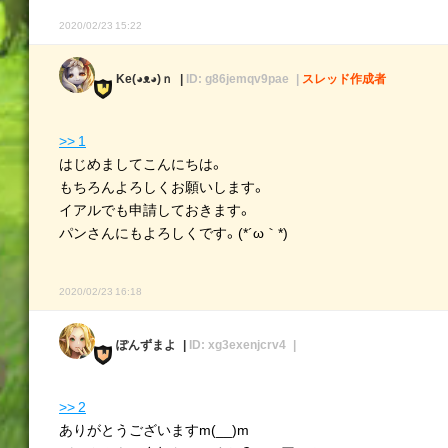
2020/02/23 15:22
Ke(◕ᴥ◕)ｎ
ID: g86jemqv9pae
スレッド作成者
>> 1
はじめましてこんにちは。
もちろんよろしくお願いします。
イアルでも申請しておきます。
パンさんにもよろしくです。(*´ω｀*)
2020/02/23 16:18
ぽんずまよ
ID: xg3exenjcrv4
>> 2
ありがとうございますm(__)m