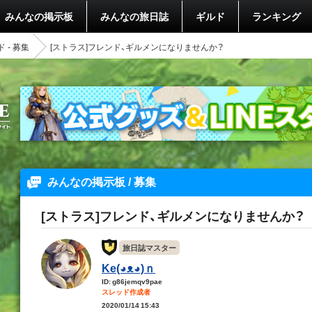
みんなの掲示板
みんなの旅日誌
ギルド
ランキング
 - 募集
[ストラス]フレンド、ギルメンになりませんか？
みんなの掲示板 / 募集
[ストラス]フレンド、ギルメンになりませんか？
旅日誌マスター
Ke(◕ᴥ◕)ｎ
ID: g86jemqv9pae
スレッド作成者
2020/01/14 15:43