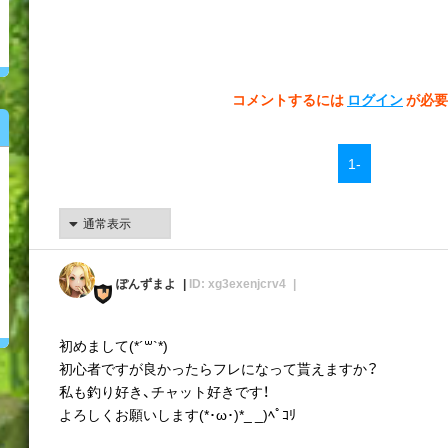
コメントするには
ログイン
が必要
1-
ぽんずまよ
ID: xg3exenjcrv4
初めまして(*´꒳`*)
初心者ですが良かったらフレになって貰えますか？
私も釣り好き、チャット好きです！
よろしくお願いします(*･ω･)*_ _)ﾍﾟｺﾘ