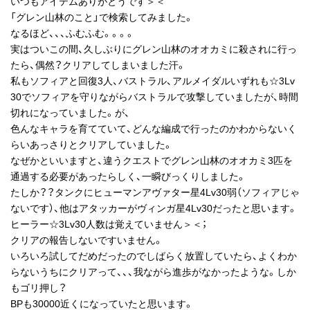
いつもアイテムありがとうです＞＜
「グレン山林のこと」で検索してみました。
なるほど、、、ふむふむ。。。。
実はついこの間、久しぶりにグレン山林のオオカミに殺されに行っ
たら、偶然？クリアしてしまいました汗。
私もソフィアと回復3人、バストラル、アルメイダルいずれも☆3Lv
30でソフィアを守りながらバストラルで攻撃していましたが、時間
切れになっていました。が、
色んなキャラを育てていて、どんな編成で行ったのかわからないく
らいあっさりとクリアしていました。
なぜかといいますと、違うクエストでグレン山林のオオカミ3匹を
通過する必要があったらしく、一瞬びっくりしました。
たしか？？タンクにヒューマンアヴァター星4Lv30弱（ソフィアじゃ
ないです）、他はアタッカーがヴィンガ星4Lv30だったと思います。
ヒーラー☆3Lv30人数は覚えていません＞＜；
クリアの報告しないですいません。
いろいろ試してだめだったのでしばらく放置していたら、よくわか
らないうちにクリアって、、、我ながら進歩がなかったような。しか
もゴリ押し？
BPも30000近くになっていたと思います。