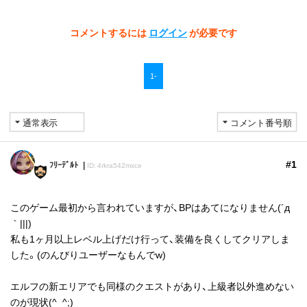
コメントするには
ログイン
が必要です
1-
#1
ﾌﾘｰﾃﾞﾙﾄ
ID: 4rkra542mxce
このゲーム最初から言われていますが、BPはあてになりません(´д
｀|||)
私も1ヶ月以上レベル上げだけ行って、装備を良くしてクリアしま
した。(のんびりユーザーなもんでw)
エルフの新エリアでも同様のクエストがあり、上級者以外進めない
のが現状(^_^;)