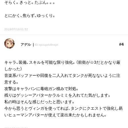
そらく。きっと。たぶん。。。
とにかく、焦らず、ゆっくり。
2018/07/18 01:52
#4
アデル
ID: npvupdv9nsyn
キャラ、装備、スキルを可能な限り強化。（前衛が☆3だとかなり厳
しかった）
音楽系バッファーや回復を二人入れてタンクが死なないように注
意する。
攻撃はキャラバンに毒砲ガン積みで対処。
残りはゲッシーアバターかラルミミを入れてた気がします。
私の時はそんな感じだったと思います。
今から思うとヴィンガを使ってれば、タンクにクエストで強化し易
いヒューマンアバターが使えて楽出来たかもしれません。