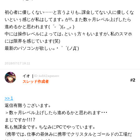
初心者に優しくない……と言うよりも、課金してない人に優しくな
いといぅ感じが私はしてます。が!!、また数ヶ月レベル上げしたら
進めるかと思われます(゜-゜)(。_。)
中には操作レベルによっては、といぅ方々もいますが、私のスマホ
には限界を感じています(笑)
最新のパソコンが欲しぃ。・゜゜(ノД`)
2018/07/17 19:11
イオ
ID: iiu842agwuen
#2
スレッド作成者
>> 1
返信有難うございます。
＞数ヶ月レベル上げしたら進めるかと思われます・・・
まじですか！！！？
私も無課金です。ちなみにPCでやっています。
（携帯では、仕事の昼休みに携帯でクリスタルとゴールドの工場だ