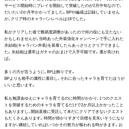
サービス開始時にプレイを開始して突破したのが2月中旬なので、
だいたい2か月半かかってました。BPや編成は記録していません
が、クリア時のキャラバンレベルは18でした。
私がクリアした後で難易度調整があったので何の役にも立たない
かもしれませんが、当時あった外装強化キャンペーンで手に入れた
氷結砲(キャラバン外装)を装着したらあっさりとクリアできまし
た。氷結砲は通常はガチャのおまけで入手可能です。運が良けれ
ば。
多くの方が言うように、BPは飾りです。
BPよりも相手の属性に着目し、それに合ったキャラを育てたほうが
いいと思います。
私も無課金ゆえにキャラを育てるのに時間がかかり、1つのクエス
トを突破するためのキャラを育てるだけで2か月以上かかったこと
もありますし、開始直後に受託して未だにクリアできないクエスト
もたくさんあります。時間が掛かりすぎて目標を見失いそうになり
ますが、継続していればいつかその努力が報われる時がきます。お