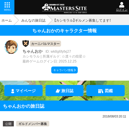
ログイン
MENU
ホーム
みんなの旅日誌
【カシモラル】ギルメン募集してます！
ちゃんおかのキャラクター情報
カーニバルマスター
ちゃんおか
ID: wk8g6fyfxj27
カシモラル
所属ギルド: ☆凛々の煌星☆
最終ゲームログイン日: 2025.12.25
キャラバン情報
マイページ
旅日誌
図鑑
ちゃんおかの旅日誌
2018/08/03 20:11
公開
ギルドメンバー募集