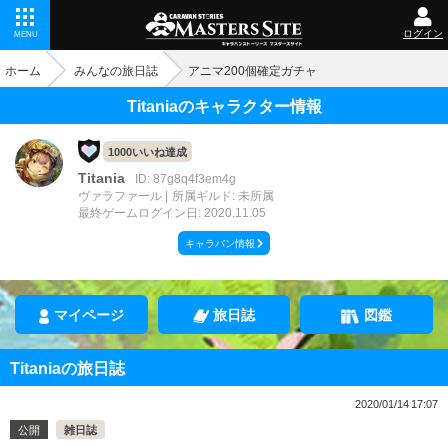
ログイン
MENU
ホーム
みんなの旅日誌
アニマ200個確定ガチャ
Titaniaのキャラクター情報
1000いいね達成
Titania
ID: 87g8q4f3em4g
ヴァラファール
所属ギルド: 未所属
最終ゲームログイン日: 2020.11.05
キャラバン情報
マイページ
旅日誌
図鑑
Titaniaの旅日誌
2020/01/14 17:07
公開
雑日誌