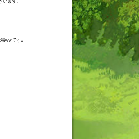
ざいます、
端wwです。