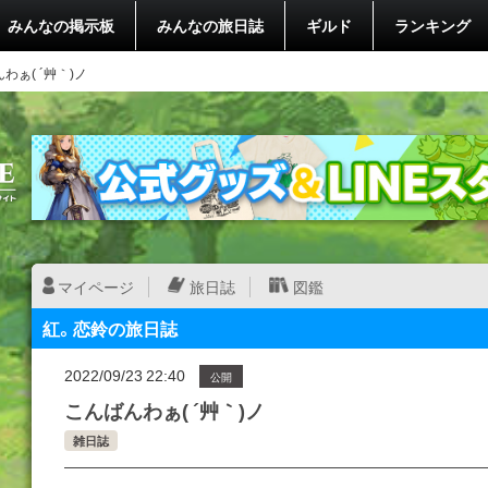
みんなの掲示板
みんなの旅日誌
ギルド
ランキング
わぁ( ´艸｀)ノ
マイページ
旅日誌
図鑑
紅。恋鈴の旅日誌
2022/09/23 22:40
公開
こんばんわぁ( ´艸｀)ノ
雑日誌