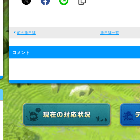
。
恋
鈴
前の旅日誌
旅日誌一覧
コメント