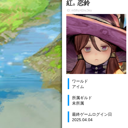
紅。恋鈴
ID: m5fhz42nc3ey
ワールド
アイム
所属ギルド
未所属
最終ゲームログイン日
2025.04.04