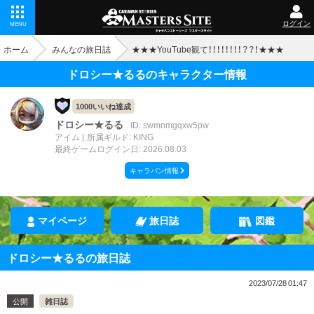
ログイン
MENU
ホーム
みんなの旅日誌
★★★YouTube観て！！！！！！！！？？！★★★
ドロシー★るるのキャラクター情報
1000いいね達成
ドロシー★るる
ID: swmnmgqxw5pw
アイム
所属ギルド: KING
最終ゲームログイン日: 2026.08.03
キャラバン情報
マイページ
旅日誌
図鑑
ドロシー★るるの旅日誌
2023/07/28 01:47
公開
雑日誌