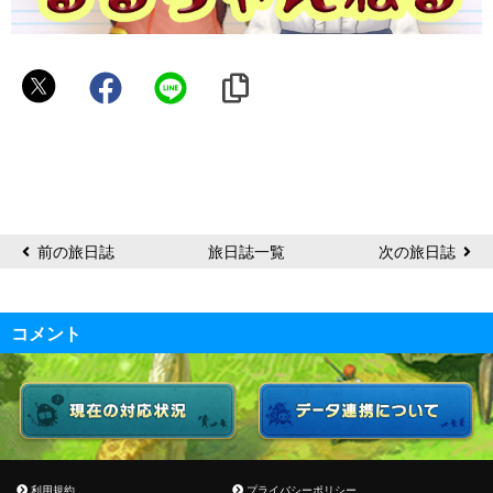
ド
ロ
シ
ー
★
る
る
前の旅日誌
旅日誌一覧
次の旅日誌
コメント
利用規約
プライバシーポリシー