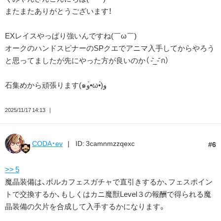
またまたありがとうございます！
EXレイスやっぱり強いんですね(￣ω￣)
オークのハンドスピナーのSPクエでアニマ入手してからやろう
と思ってましたが先にやった方が良いのか（ -᷅_-᷄ ก）
石集めから頑張ります(๑و•̀ω•́)و
2025/11/17 14:13
CODA・ev
ID: 3camnmzzqexc
6
>> 5
魔晶装備は、ポルカフェスガチャで直引きするか、フェスポイン
トで交換するか、もしくはカニ魔獣Level３の報酬で得られる魔
晶装備の欠片を合成して入手するかになります。