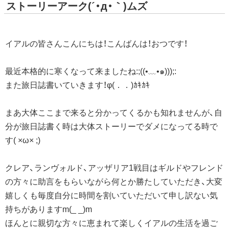
ストーリーアーク(´・д・｀)ムズ
イアルの皆さんこんにちは！こんばんは！おつです！
最近本格的に寒くなって来ましたね:;((•﹏•๑)));:
また旅日誌書いていきます！φ(．．)ｶｷｶｷ
まあ大体ここまで来ると分かってくるかも知れませんが、自
分が旅日誌書く時は大体ストーリーでダメになってる時で
す( ×ω× ;)
クレア、ランヴォルド、アッザリア1戦目はギルドやフレンド
の方々に助言をもらいながら何とか勝たしていただき、大変
嬉しくも毎度自分に時間を割いていただいて申し訳ない気
持ちがありますm(_ _)m
ほんとに親切な方々に恵まれて楽しくイアルの生活を過ご