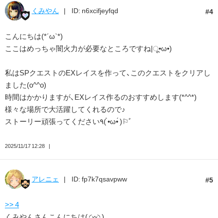
くみやん
ID: n6xcifjeyfqd
4
こんにちは(*´ω`*)
ここはめっちゃ闇火力が必要なところですね|ू•ω•)
私はSPクエストのEXレイスを作って、このクエストをクリアし
ました(o^^o)
時間はかかりますが、EXレイス作るのおすすめします(*^^*)
様々な場所で大活躍してくれるので♪
ストーリー頑張ってください٩( •̀ω•́ )⚐ﾞ
2025/11/17 12:28
アレニェ
ID: fp7k7qsavpww
5
>> 4
くみやんさんこんにちは( ◜𖥦◝ )