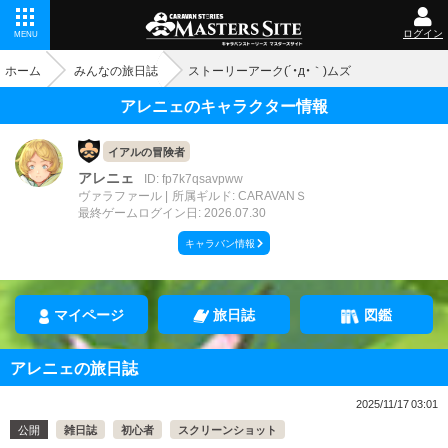
ログイン
MENU
ホーム
みんなの旅日誌
ストーリーアーク(´・д・｀)ムズ
アレニェのキャラクター情報
イアルの冒険者
アレニェ
ID: fp7k7qsavpww
ヴァラファール
所属ギルド: CARAVANＳ
最終ゲームログイン日: 2026.07.30
キャラバン情報
マイページ
旅日誌
図鑑
アレニェの旅日誌
2025/11/17 03:01
公開
雑日誌
初心者
スクリーンショット