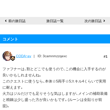
ェ
前の旅日誌
旅日誌一覧
次の旅日誌
コメント
CODA・ev
ID: 3camnmzzqexc
1
ファフナーは、割とどこでも使うので、この機会に入手するのが
良いかもしれませんね。
このクエストに使うなら、本体☆5両手☆5スキル4くらいで実用
に耐えます。
火力はジルだけでも足りそうな気はしますが、メインの補助装備
と精錬は少し盛った方が良いかもです。(ルーンは全貼りが前
提)。