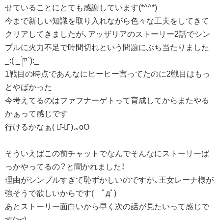
せていることにとても感謝しています(*^^*)
今まで新しい知識を取り入れながら色々な工夫をしてきて
クリアしてきましたが、アッザリアのストーリー2話でシン
プルに火力不足で時間切れという問題にぶち当たりました
_:( _ ́ཫ`):_
1戦目の時点であんなにヒーヒー言ってたのに2戦目はもっ
とやばかった
今考えてるのはファフナーゲトって育成してからまたやる
かぁって感じです
行けるかなぁ( ･᷄-･᷅ ).｡oO
そういえばこの前チャットでなんでそんなにストーリーば
っかやってるの？と聞かれました！
理由がシンプルすぎて恥ずかしいのですが、王女レーナ様が
強そうで欲しいからです( ﾟдﾟ)
あとストーリー面白いから早く次の話が見たいって感じで
す(><)