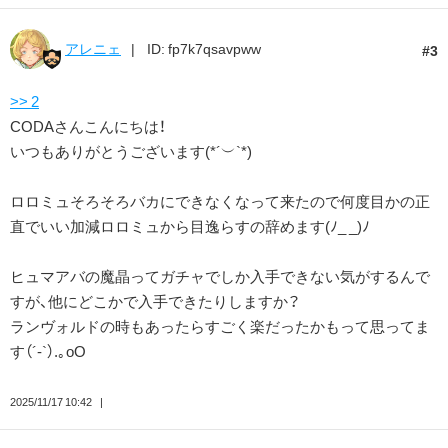
アレニェ
ID: fp7k7qsavpww
3
>> 2
CODAさんこんにちは！
いつもありがとうございます(*´︶`*)
ロロミュそろそろバカにできなくなって来たので何度目かの正
直でいい加減ロロミュから目逸らすの辞めます(ﾉ_ _)ﾉ
ヒュマアバの魔晶ってガチャでしか入手できない気がするんで
すが、他にどこかで入手できたりしますか？
ランヴォルドの時もあったらすごく楽だったかもって思ってま
す（´-`）.｡oO
2025/11/17 10:42