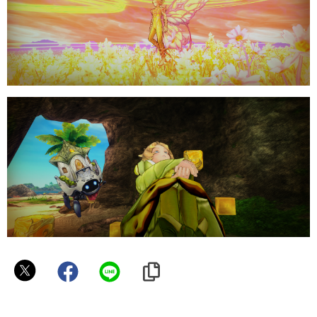
ア
レ
ニ