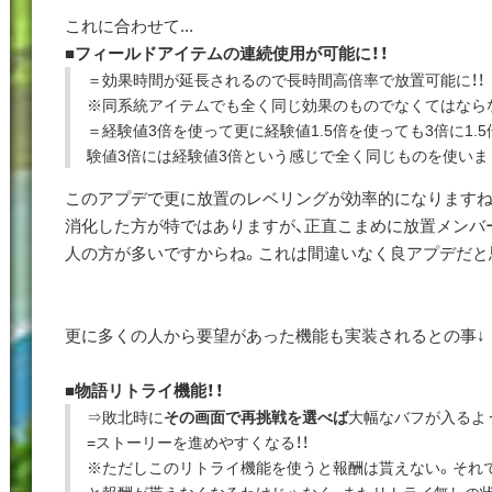
これに合わせて...
■フィールドアイテムの連続使用が可能に！！
＝効果時間が延長されるので長時間高倍率で放置可能に！！
※同系統アイテムでも全く同じ効果のものでなくてはなら
＝経験値3倍を使って更に経験値1.5倍を使っても3倍に1.
験値3倍には経験値3倍という感じで全く同じものを使いま
このアプデで更に放置のレベリングが効率的になりますね
消化した方が特ではありますが、正直こまめに放置メンバ
人の方が多いですからね。これは間違いなく良アプデだと
更に多くの人から要望があった機能も実装されるとの事↓
■物語リトライ機能！！
⇒敗北時に
その画面で再挑戦を選べば
大幅なバフが入るよう
=ストーリーを進めやすくなる！！
※ただしこのリトライ機能を使うと報酬は貰えない。それで
と報酬が貰えなくなるわけじゃなく、またリトライ無しの