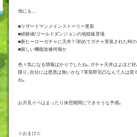
他にも...
■リザードマンメインストーリー更新
■経験値/ゴールドダンジョンの地獄級登場
■新ヒーローガチャに天井？（初めてガチャ実装された時の
■嬉しい機能改修何個か
色々気になる情報ばかりでしたね。ガチャ天井はよほど好
限り、自分には恩恵は無いかな？実装即完凸なんて人は星
ね。
お月見イベはまったり休憩期間にできそうな予感。
☆おまけ☆