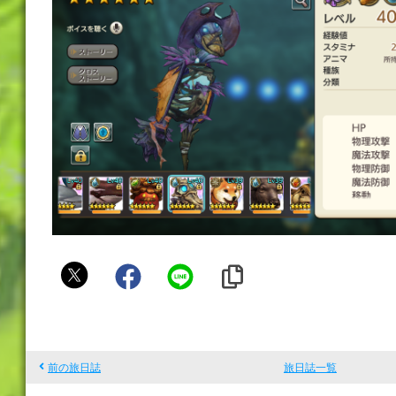
p
a
v
i
前の旅日誌
旅日誌一覧