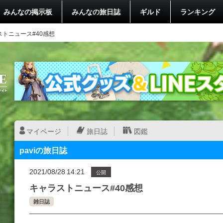
みんなの掲示板
みんなの旅日誌
ギルド
ランキング
ストニュース#40感想
マイページ
旅日誌
図鑑
paviの旅日誌
2021/08/28 14:21
公開
キャラストニュース#40感想
雑日誌