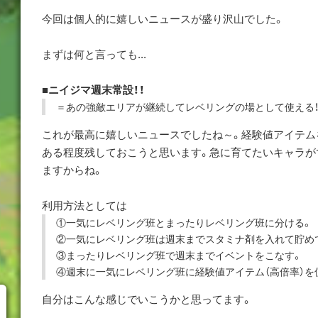
今回は個人的に嬉しいニュースが盛り沢山でした。
まずは何と言っても...
■ニイジマ週末常設！！
＝あの強敵エリアが継続してレベリングの場として使える！
これが最高に嬉しいニュースでしたね～。経験値アイテム
ある程度残しておこうと思います。急に育てたいキャラが
ますからね。
利用方法としては
①一気にレベリング班とまったりレベリング班に分ける。
②一気にレベリング班は週末までスタミナ剤を入れて貯め
③まったりレベリング班で週末までイベントをこなす。
④週末に一気にレベリング班に経験値アイテム（高倍率）を
自分はこんな感じでいこうかと思ってます。