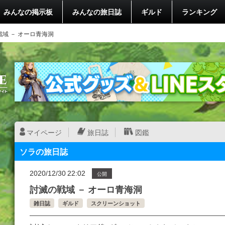
みんなの掲示板
みんなの旅日誌
ギルド
ランキング
域 － オーロ青海洞
マイページ
旅日誌
図鑑
ソラの旅日誌
2020/12/30 22:02
公開
討滅の戦域 － オーロ青海洞
雑日誌
ギルド
スクリーンショット