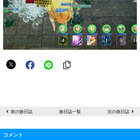
ぅ
さ
こ
ン
前の旅日誌
旅日誌一覧
次の旅日誌
コメント