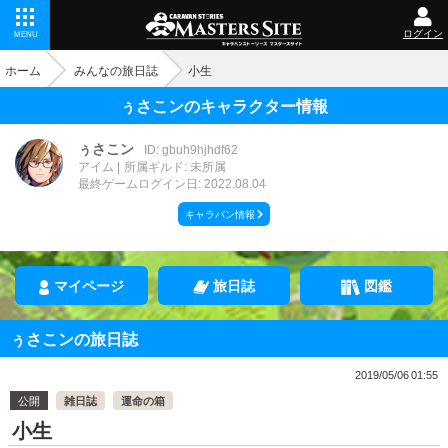
ログイン
MENU
ホーム
みんなの旅日誌
小生
ぅさこンのキャラクター情報
ぅさこン
ID: gbuh9hjhdf62
アイム
所属ギルド: 未所属
最終ゲームログイン日: 2022.08.04
キャラバン情報
マイページ
旅日誌
図鑑
ぅさこンの旅日誌
2019/05/06 01:55
公開
雑日誌
運命の箱
小生