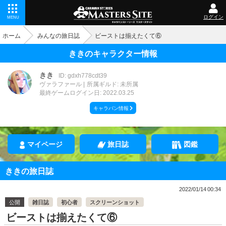
ログイン
MENU
ホーム
みんなの旅日誌
ビーストは揃えたくて⑥
ききのキャラクター情報
きき
ID: gdxh778cdt39
ヴァラファール
所属ギルド: 未所属
最終ゲームログイン日: 2022.03.25
キャラバン情報
マイページ
旅日誌
図鑑
ききの旅日誌
2022/01/14 00:34
公開
雑日誌
初心者
スクリーンショット
ビーストは揃えたくて⑥