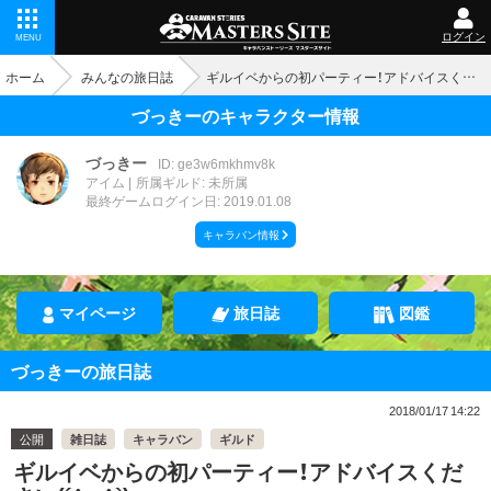
ログイン
MENU
ホーム
みんなの旅日誌
ギルイベからの初パーティー！アドバイスください(´；ω；`)
づっきーのキャラクター情報
づっきー
ID: ge3w6mkhmv8k
アイム
所属ギルド: 未所属
最終ゲームログイン日: 2019.01.08
キャラバン情報
マイページ
旅日誌
図鑑
づっきーの旅日誌
2018/01/17 14:22
公開
雑日誌
キャラバン
ギルド
ギルイベからの初パーティー！アドバイスくだ