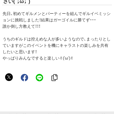
さい(´；ω；`)
先日、初めてギルメンとパーティーを組んでギルイベミッシ
ョンに挑戦しました！結果はガーゴイルに勝てず・・・
誰か倒し方教えて！！！
うちのギルドは控えめな人が多いようなので、まったりとし
ていますがこのイベントを機にキャラストの楽しみを共有
したいと思います！
やっぱりみんなですると楽しい✌︎('ω')✌︎
づ
っ
き
ー