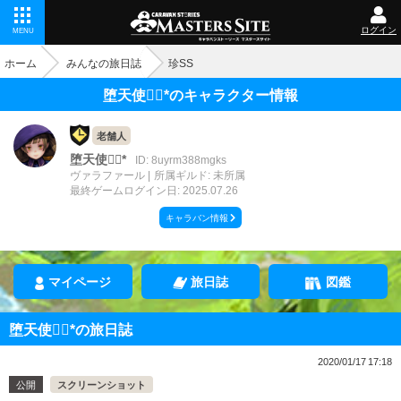
ログイン
MENU
ホーム
みんなの旅日誌
珍SS
堕天使❁⃘*のキャラクター情報
老舗人
堕天使❁⃘*
ID: 8uyrm388mgks
ヴァラファール
所属ギルド: 未所属
最終ゲームログイン日: 2025.07.26
キャラバン情報
マイページ
旅日誌
図鑑
堕天使❁⃘*の旅日誌
2020/01/17 17:18
公開
スクリーンショット