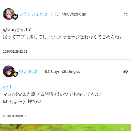
フランジェリコ
ID: hfu6yfqzk8gn
1
@labi だっけ？
誤ってアプリ消してしまい、メッセージ送れなくてごめんね。
2020/01/29 22:01
堕天使❁⃘*
ID: 8uyrm388mgks
2
>> 1
マジか!!w また話せる時話そ！いつでも待ってるよ♪
lobiだよ〜(-^艸^-)♡
2020/01/30 00:59