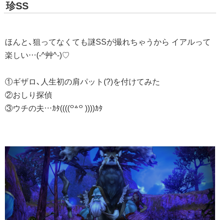
珍SS
ほんと、狙ってなくても謎SSが撮れちゃうから イアルって
楽しい…(-^艸^-)♡
①ギザロ、人生初の肩パット(?)を付けてみた
②おしり探偵
③ウチの夫…ｶﾀ((((꒪꒫꒪ ))))ｶﾀ