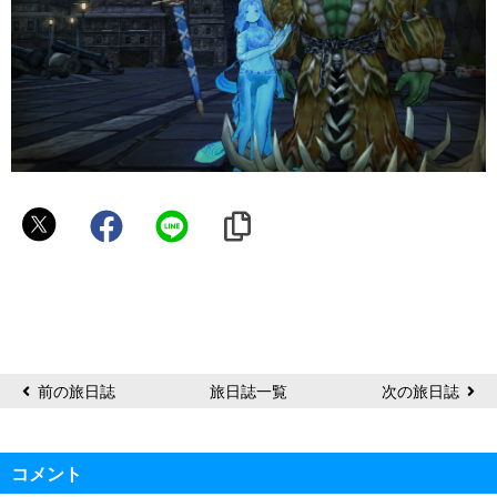
堕
天
使
❁⃘*
前の旅日誌
旅日誌一覧
次の旅日誌
コメント