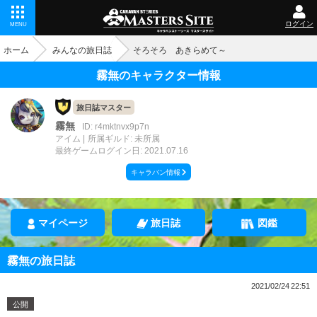
ログイン
MENU
ホーム
みんなの旅日誌
そろそろ あきらめて～
霧無のキャラクター情報
旅日誌マスター
霧無
ID: r4mktnvx9p7n
アイム
所属ギルド: 未所属
最終ゲームログイン日: 2021.07.16
キャラバン情報
マイページ
旅日誌
図鑑
霧無の旅日誌
2021/02/24 22:51
公開