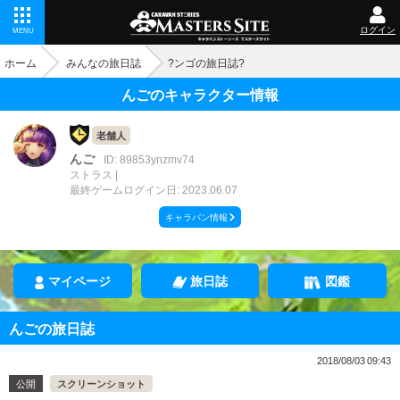
ログイン
MENU
ホーム
みんなの旅日誌
?ンゴの旅日誌?
んごのキャラクター情報
老舗人
んご
ID: 89853ynzmv74
ストラス
最終ゲームログイン日: 2023.06.07
キャラバン情報
マイページ
旅日誌
図鑑
んごの旅日誌
2018/08/03 09:43
公開
スクリーンショット