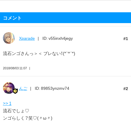
コメント
Xparade
ID: v55inxh4jegy
1
流石ンゴさんっ＞＜ ブレない！(*´꒳`*)
2018/08/03 11:07
んご
ID: 89853ynzmv74
2
>> 1
流石でしょ♡
ンゴらしく？笑♡(〃ω〃)