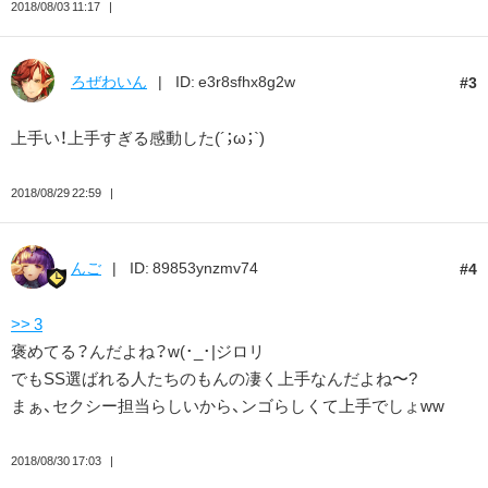
2018/08/03 11:17
ろぜわいん
ID: e3r8sfhx8g2w
3
上手い！上手すぎる感動した(´；ω；`)
2018/08/29 22:59
んご
ID: 89853ynzmv74
4
>> 3
褒めてる？んだよね？w(･_･|ジロリ
でもSS選ばれる人たちのもんの凄く上手なんだよね〜?
まぁ、セクシー担当らしいから、ンゴらしくて上手でしょww
2018/08/30 17:03