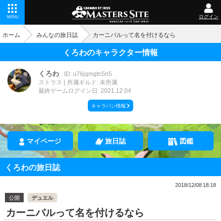
ログイン
MENU
ホーム
みんなの旅日誌
カーニバルって名を付けるなら
くろわのキャラクター情報
くろわ
ID: u76jqmgtn5n5
ストラス
所属ギルド: 未所属
最終ゲームログイン日: 2021.12.04
キャラバン情報
マイページ
旅日誌
図鑑
くろわの旅日誌
2018/12/08 18:18
公開
デュエル
カーニバルって名を付けるなら