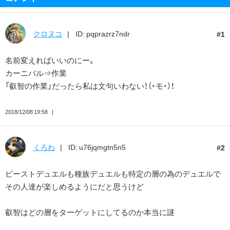
クロヌコ
ID: pqprazrz7ndr
1
名前変えればいいのにー。
カーニバル⇒作業
「叡智の作業」だったら私は文句いわない！（・モ・）！
2018/12/08 19:58
くろわ
ID: u76jqmgtn5n5
2
ビーストデュエルも種族デュエルも特定の層の為のデュエルで
その人達が楽しめるようにだと思うけど
叡智はどの層をターゲットにしてるのか本当に謎