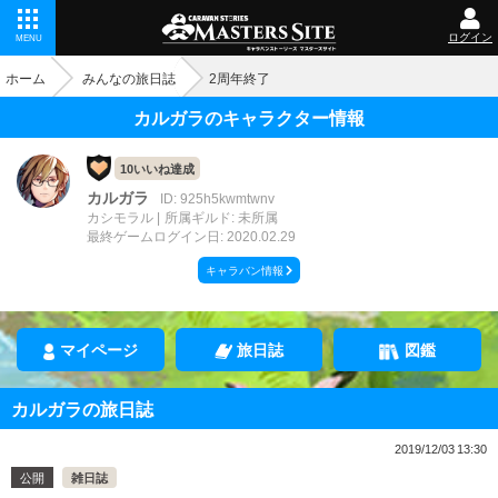
ログイン
MENU
ホーム
みんなの旅日誌
2周年終了
カルガラのキャラクター情報
10いいね達成
カルガラ
ID: 925h5kwmtwnv
カシモラル
所属ギルド: 未所属
最終ゲームログイン日: 2020.02.29
キャラバン情報
マイページ
旅日誌
図鑑
カルガラの旅日誌
2019/12/03 13:30
公開
雑日誌