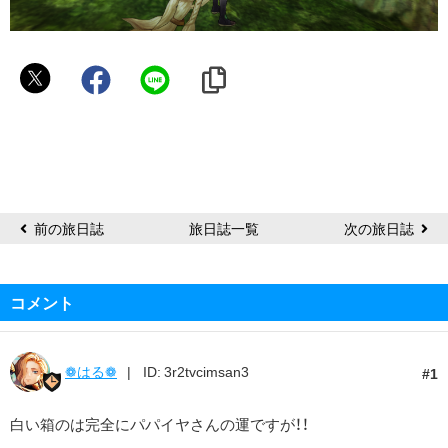
パ
パ
イ
ヤ
前の旅日誌
旅日誌一覧
次の旅日誌
コメント
❁はる❁
ID: 3r2tvcimsan3
1
白い箱のは完全にパパイヤさんの運ですが！！