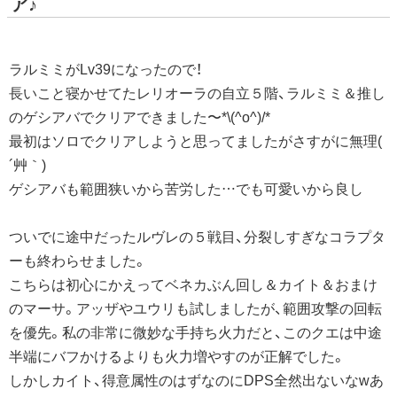
ア♪
ラルミミがLv39になったので！
長いこと寝かせてたレリオーラの自立５階、ラルミミ＆推し
のゲシアバでクリアできました〜*\(^o^)/*
最初はソロでクリアしようと思ってましたがさすがに無理(
´艸｀)
ゲシアバも範囲狭いから苦労した…でも可愛いから良し
ついでに途中だったルヴレの５戦目、分裂しすぎなコラプタ
ーも終わらせました。
こちらは初心にかえってベネカぶん回し＆カイト＆おまけ
のマーサ。アッザやユウリも試しましたが、範囲攻撃の回転
を優先。私の非常に微妙な手持ち火力だと、このクエは中途
半端にバフかけるよりも火力増やすのが正解でした。
しかしカイト、得意属性のはずなのにDPS全然出ないなwあ