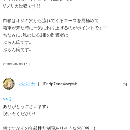
Vプリカ没収です！！
白箱はオジキ穴から流れてくるコースを見極めて
箱軍が来た時に一気に釣り上げるのがポイントです！！
ちなみに、私の知る1番の乱獲者は
ぶらん氏です。
ぶらん氏です。
2020/12/07 09:17
パパイヤ
ID: dp7eng4wzpwh
4
>> 3
ありがとうございます♪
祝い石ください！
何ですかその年齢性別制限ありそうな穴( ´艸｀)