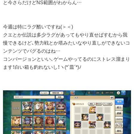
と今さらだけどNS範囲がわからん…
今週は特にラグ酷いですね(＞＜)
クエとか伝説は多少ラグがあってもやり直せばすむから我
慢できるけど、勢力戦とか塔みたいなやり直しができないコ
ンテンツでバグるのはね…
コンバージョンといい、ゲームやってるのにストレス溜まり
ます！白い箱も釣れないし！ヽ(*`皿´*)ﾉ