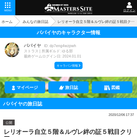
ログイン
MENU
ホーム
みんなの旅日誌
レリオーラ自立５階＆ルヴレ絆の証５戦目クリア♪
パパイヤのキャラクター情報
パパイヤ
ID: dp7eng4wzpwh
ストラス
所属ギルド: ゆる部
最終ゲームログイン日: 2024.01.01
キャラバン情報
マイページ
旅日誌
図鑑
パパイヤの旅日誌
2020/12/06 17:37
公開
レリオーラ自立５階＆ルヴレ絆の証５戦目クリ